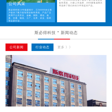
行，已为6000余位客户提供了数万套智慧设
公司风采
备和系统，35家上市选择，4900家集成商共
同选择了我们的动力环境监控产品。
斯必得科技14年砥砺前行，已为6000余位客
户提供了数万套智慧设备和系统，产品广泛
应用于公共安全、金融、国防、通信、政
务、交通、物流、工厂、仓库、农业、医药
等众多行业。
斯必得科技
新闻动态
公司新闻
行业动态
更多 》》