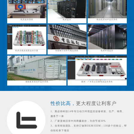
机房监控系统
机房监控
电信机房动环监控系统
机房无线温湿度监控方案
智能银行动环可视化系统
机房环境监控
储能集装箱动环监控系统
案例：广东某企业蓄电池监控系统
性价比高，
更大程度让利客户
1、斯必得科技14年专注动力环境监控设备研发、生产、销售、
服务于一体
2、厂家直销没有中间商赚差价，为你节省30%
3、自有研发团队，支持订做和OEM/ODM；130多个控标点，帮
你轻松拿下项目