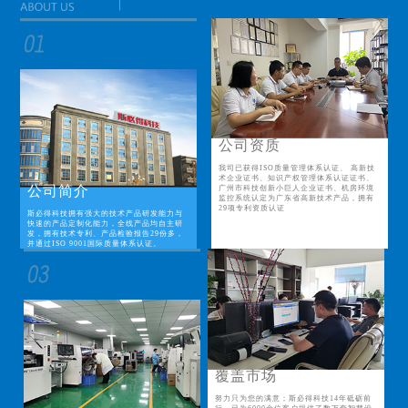
公司资质
我司已获得ISO质量管理体系认证、 高新技
术企业证书、知识产权管理体系认证证书、
公司简介
广州市科技创新小巨人企业证书、机房环境
监控系统认定为广东省高新技术产品，拥有
29项专利资质认证
斯必得科技拥有强大的技术产品研发能力与
快速的产品定制化能力，全线产品均自主研
发，拥有技术专利、产品检验报告29份多，
并通过ISO 9001国际质量体系认证。
覆盖市场
努力只为您的满意；斯必得科技14年砥砺前