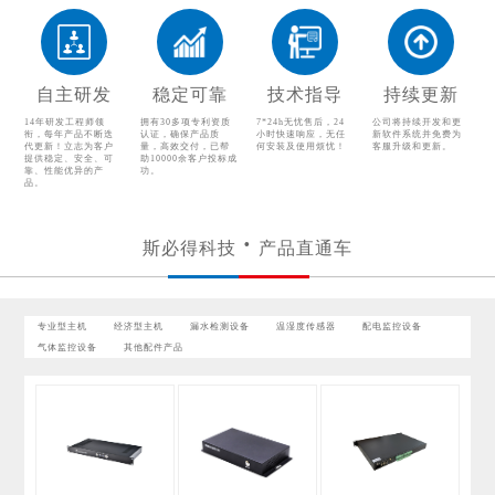
温湿度传感器
配电监控设备
气体监控设备
其他配件产品
自主研发
稳定可靠
技术指导
持续更新
14年研发工程师领
拥有30多项专利资质
7*24h无忧售后，24
公司将持续开发和更
衔，每年产品不断迭
认证，确保产品质
小时快速响应，无任
新软件系统并免费为
代更新！立志为客户
量，高效交付，已帮
何安装及使用烦忧！
客服升级和更新。
提供稳定、安全、可
助10000余客户投标成
靠、性能优异的产
功。
品。
斯必得科技
产品直通车
专业型主机
经济型主机
漏水检测设备
温湿度传感器
配电监控设备
气体监控设备
其他配件产品