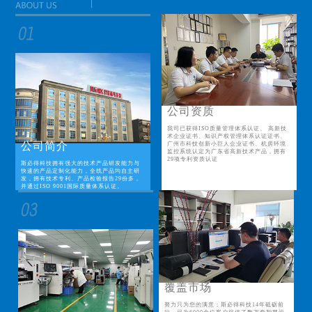
公司资质
我司已获得ISO质量管理体系认证、 高新技
术企业证书、知识产权管理体系认证证书、
公司简介
广州市科技创新小巨人企业证书、机房环境
监控系统认定为广东省高新技术产品，拥有
29项专利资质认证
斯必得科技拥有强大的技术产品研发能力与
快速的产品定制化能力，全线产品均自主研
发，拥有技术专利、产品检验报告29份多，
并通过ISO 9001国际质量体系认证。
覆盖市场
努力只为您的满意；斯必得科技14年砥砺前