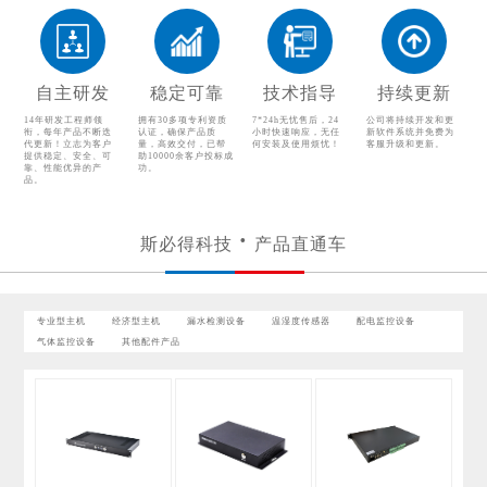
配电监控设备
气体监控设备
其他配件产品
自主研发
稳定可靠
技术指导
持续更新
14年研发工程师领
拥有30多项专利资质
7*24h无忧售后，24
公司将持续开发和更
衔，每年产品不断迭
认证，确保产品质
小时快速响应，无任
新软件系统并免费为
代更新！立志为客户
量，高效交付，已帮
何安装及使用烦忧！
客服升级和更新。
提供稳定、安全、可
助10000余客户投标成
靠、性能优异的产
功。
品。
斯必得科技
产品直通车
专业型主机
经济型主机
漏水检测设备
温湿度传感器
配电监控设备
气体监控设备
其他配件产品