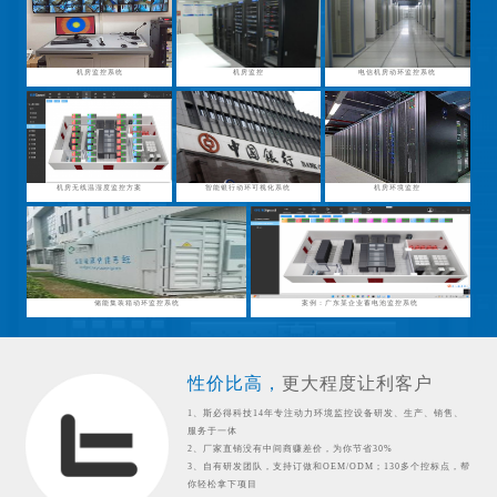
机房监控系统
机房监控
电信机房动环监控系统
机房无线温湿度监控方案
智能银行动环可视化系统
机房环境监控
储能集装箱动环监控系统
案例：广东某企业蓄电池监控系统
性价比高，
更大程度让利客户
1、斯必得科技14年专注动力环境监控设备研发、生产、销售、
服务于一体
2、厂家直销没有中间商赚差价，为你节省30%
3、自有研发团队，支持订做和OEM/ODM；130多个控标点，帮
你轻松拿下项目