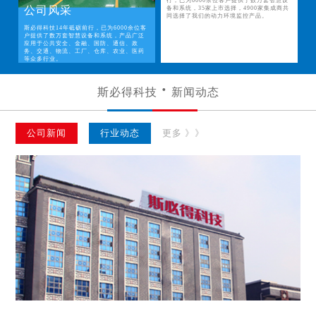
行，已为6000余位客户提供了数万套智慧设
公司风采
备和系统，35家上市选择，4900家集成商共
同选择了我们的动力环境监控产品。
斯必得科技14年砥砺前行，已为6000余位客
户提供了数万套智慧设备和系统，产品广泛
应用于公共安全、金融、国防、通信、政
务、交通、物流、工厂、仓库、农业、医药
等众多行业。
斯必得科技
新闻动态
公司新闻
行业动态
更多 》》