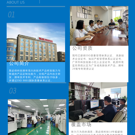
公司资质
我司已获得ISO质量管理体系认证、 高新技
术企业证书、知识产权管理体系认证证书、
公司简介
广州市科技创新小巨人企业证书、机房环境
监控系统认定为广东省高新技术产品，拥有
29项专利资质认证
斯必得科技拥有强大的技术产品研发能力与
快速的产品定制化能力，全线产品均自主研
发，拥有技术专利、产品检验报告29份多，
并通过ISO 9001国际质量体系认证。
覆盖市场
努力只为您的满意；斯必得科技14年砥砺前