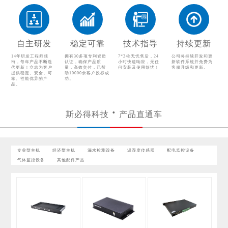
温湿度传感器
配电监控设备
气体监控设备
其他配件产品
自主研发
稳定可靠
技术指导
持续更新
14年研发工程师领
拥有30多项专利资质
7*24h无忧售后，24
公司将持续开发和更
衔，每年产品不断迭
认证，确保产品质
小时快速响应，无任
新软件系统并免费为
代更新！立志为客户
量，高效交付，已帮
何安装及使用烦忧！
客服升级和更新。
提供稳定、安全、可
助10000余客户投标成
靠、性能优异的产
功。
品。
斯必得科技
产品直通车
专业型主机
经济型主机
漏水检测设备
温湿度传感器
配电监控设备
气体监控设备
其他配件产品