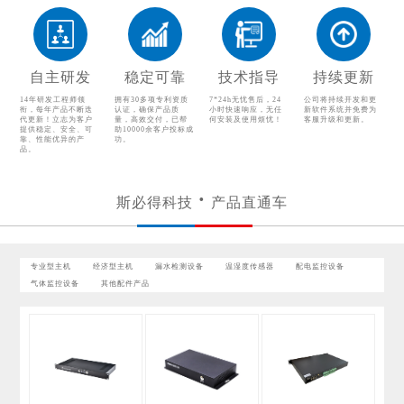
配电监控设备
气体监控设备
其他配件产品
自主研发
稳定可靠
技术指导
持续更新
14年研发工程师领
拥有30多项专利资质
7*24h无忧售后，24
公司将持续开发和更
衔，每年产品不断迭
认证，确保产品质
小时快速响应，无任
新软件系统并免费为
代更新！立志为客户
量，高效交付，已帮
何安装及使用烦忧！
客服升级和更新。
提供稳定、安全、可
助10000余客户投标成
靠、性能优异的产
功。
品。
斯必得科技
产品直通车
专业型主机
经济型主机
漏水检测设备
温湿度传感器
配电监控设备
气体监控设备
其他配件产品