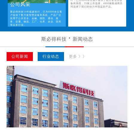
行，已为6000余位客户提供了数万套智慧设
公司风采
备和系统，35家上市选择，4900家集成商共
同选择了我们的动力环境监控产品。
斯必得科技14年砥砺前行，已为6000余位客
户提供了数万套智慧设备和系统，产品广泛
应用于公共安全、金融、国防、通信、政
务、交通、物流、工厂、仓库、农业、医药
等众多行业。
斯必得科技
新闻动态
公司新闻
行业动态
更多 》》