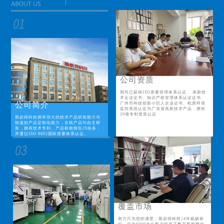
公司资质
我司已获得ISO质量管理体系认证、 高新技
术企业证书、知识产权管理体系认证证书、
公司简介
广州市科技创新小巨人企业证书、机房环境
监控系统认定为广东省高新技术产品，拥有
29项专利资质认证
斯必得科技拥有强大的技术产品研发能力与
快速的产品定制化能力，全线产品均自主研
发，拥有技术专利、产品检验报告29份多，
并通过ISO 9001国际质量体系认证。
覆盖市场
努力只为您的满意；斯必得科技14年砥砺前