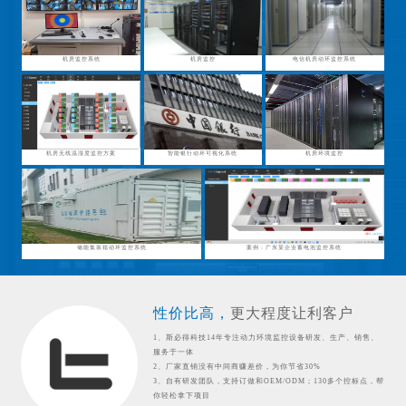
机房监控系统
机房监控
电信机房动环监控系统
机房无线温湿度监控方案
智能银行动环可视化系统
机房环境监控
储能集装箱动环监控系统
案例：广东某企业蓄电池监控系统
性价比高，
更大程度让利客户
1、斯必得科技14年专注动力环境监控设备研发、生产、销售、
服务于一体
2、厂家直销没有中间商赚差价，为你节省30%
3、自有研发团队，支持订做和OEM/ODM；130多个控标点，帮
你轻松拿下项目