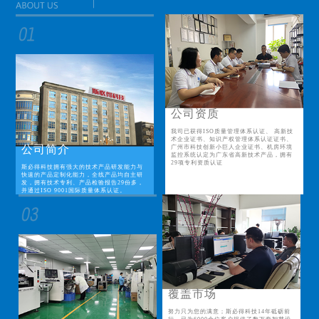
公司资质
我司已获得ISO质量管理体系认证、 高新技
术企业证书、知识产权管理体系认证证书、
公司简介
广州市科技创新小巨人企业证书、机房环境
监控系统认定为广东省高新技术产品，拥有
29项专利资质认证
斯必得科技拥有强大的技术产品研发能力与
快速的产品定制化能力，全线产品均自主研
发，拥有技术专利、产品检验报告29份多，
并通过ISO 9001国际质量体系认证。
覆盖市场
努力只为您的满意；斯必得科技14年砥砺前