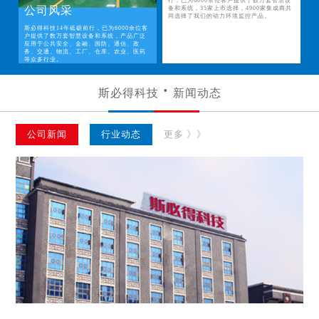
行，已为6000余位客户提供了数万套智慧设
公司风采
备和系统，35家上市选择，4900家集成商共
同选择了我们的动力环境监控产品。
斯必得科技14年砥砺前行，已为6000余位客
户提供了数万套智慧设备和系统，产品广泛
应用于公共安全、金融、国防、通信、政
务、交通、物流、工厂、仓库、农业、医药
等众多行业。
斯必得科技
新闻动态
公司新闻
行业动态
更多 》》