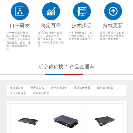
温湿度传感器
配电监控设备
气体监控设备
自主研发
稳定可靠
技术指导
持续更新
其他配件产品
14年研发工程师领
拥有30多项专利资质
7*24h无忧售后，24
公司将持续开发和更
衔，每年产品不断迭
认证，确保产品质
小时快速响应，无任
新软件系统并免费为
代更新！立志为客户
量，高效交付，已帮
何安装及使用烦忧！
客服升级和更新。
提供稳定、安全、可
助10000余客户投标成
靠、性能优异的产
功。
品。
斯必得科技
产品直通车
专业型主机
经济型主机
漏水检测设备
温湿度传感器
配电监控设备
气体监控设备
其他配件产品