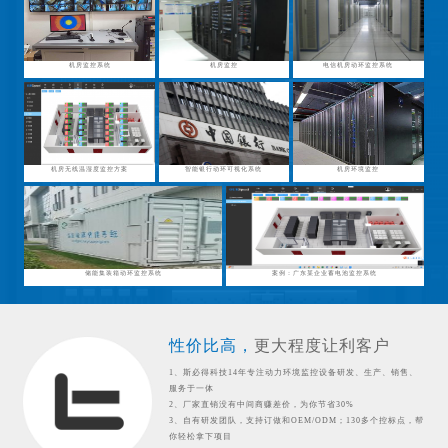
机房监控系统
机房监控
电信机房动环监控系统
机房无线温湿度监控方案
智能银行动环可视化系统
机房环境监控
储能集装箱动环监控系统
案例：广东某企业蓄电池监控系统
性价比高，
更大程度让利客户
1、斯必得科技14年专注动力环境监控设备研发、生产、销售、
服务于一体
2、厂家直销没有中间商赚差价，为你节省30%
3、自有研发团队，支持订做和OEM/ODM；130多个控标点，帮
你轻松拿下项目