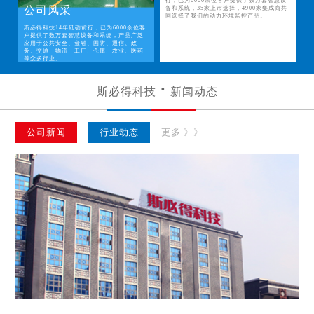
行，已为6000余位客户提供了数万套智慧设
公司风采
备和系统，35家上市选择，4900家集成商共
同选择了我们的动力环境监控产品。
斯必得科技14年砥砺前行，已为6000余位客
户提供了数万套智慧设备和系统，产品广泛
应用于公共安全、金融、国防、通信、政
务、交通、物流、工厂、仓库、农业、医药
等众多行业。
斯必得科技
新闻动态
公司新闻
行业动态
更多 》》