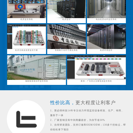
机房监控系统
机房监控
电信机房动环监控系统
机房无线温湿度监控方案
智能银行动环可视化系统
机房环境监控
储能集装箱动环监控系统
案例：广东某企业蓄电池监控系统
性价比高，
更大程度让利客户
1、斯必得科技14年专注动力环境监控设备研发、生产、销售、
服务于一体
2、厂家直销没有中间商赚差价，为你节省30%
3、自有研发团队，支持订做和OEM/ODM；130多个控标点，帮
你轻松拿下项目