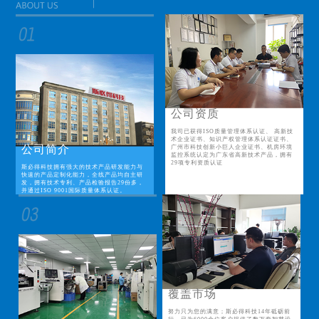
公司资质
我司已获得ISO质量管理体系认证、 高新技
术企业证书、知识产权管理体系认证证书、
公司简介
广州市科技创新小巨人企业证书、机房环境
监控系统认定为广东省高新技术产品，拥有
29项专利资质认证
斯必得科技拥有强大的技术产品研发能力与
快速的产品定制化能力，全线产品均自主研
发，拥有技术专利、产品检验报告29份多，
并通过ISO 9001国际质量体系认证。
覆盖市场
努力只为您的满意；斯必得科技14年砥砺前