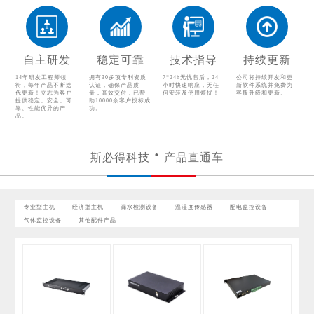
温湿度传感器
配电监控设备
气体监控设备
其他配件产品
自主研发
稳定可靠
技术指导
持续更新
14年研发工程师领
拥有30多项专利资质
7*24h无忧售后，24
公司将持续开发和更
衔，每年产品不断迭
认证，确保产品质
小时快速响应，无任
新软件系统并免费为
代更新！立志为客户
量，高效交付，已帮
何安装及使用烦忧！
客服升级和更新。
提供稳定、安全、可
助10000余客户投标成
靠、性能优异的产
功。
品。
斯必得科技
产品直通车
专业型主机
经济型主机
漏水检测设备
温湿度传感器
配电监控设备
气体监控设备
其他配件产品