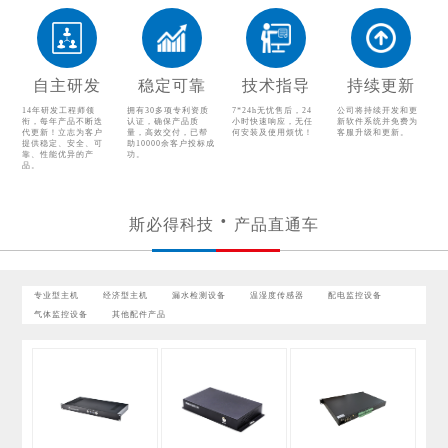
配电监控设备
气体监控设备
其他配件产品
自主研发
稳定可靠
技术指导
持续更新
14年研发工程师领
拥有30多项专利资质
7*24h无忧售后，24
公司将持续开发和更
衔，每年产品不断迭
认证，确保产品质
小时快速响应，无任
新软件系统并免费为
代更新！立志为客户
量，高效交付，已帮
何安装及使用烦忧！
客服升级和更新。
提供稳定、安全、可
助10000余客户投标成
靠、性能优异的产
功。
品。
斯必得科技
产品直通车
专业型主机
经济型主机
漏水检测设备
温湿度传感器
配电监控设备
气体监控设备
其他配件产品