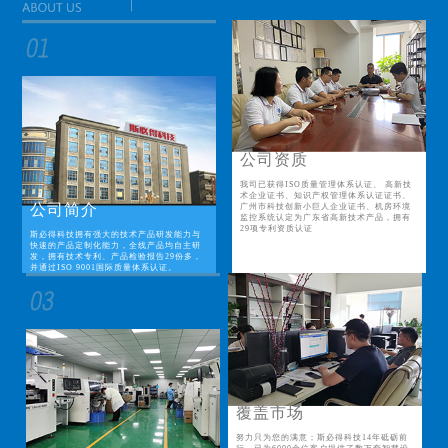
公司资质
我司已获得ISO质量管理体系认证、 高新技
术企业证书、知识产权管理体系认证证书、
公司简介
广州市科技创新小巨人企业证书、机房环境
监控系统认定为广东省高新技术产品，拥有
29项专利资质认证
斯必得科技拥有强大的技术产品研发能力与
快速的产品定制化能力，全线产品均自主研
发，拥有技术专利、产品检验报告29份多，
并通过ISO 9001国际质量体系认证。
覆盖市场
努力只为您的满意；斯必得科技14年砥砺前