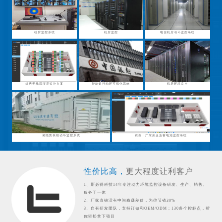
机房监控系统
机房监控
电信机房动环监控系统
机房无线温湿度监控方案
智能银行动环可视化系统
机房环境监控
储能集装箱动环监控系统
案例：广东某企业蓄电池监控系统
性价比高，
更大程度让利客户
1、斯必得科技14年专注动力环境监控设备研发、生产、销售、
服务于一体
2、厂家直销没有中间商赚差价，为你节省30%
3、自有研发团队，支持订做和OEM/ODM；130多个控标点，帮
你轻松拿下项目