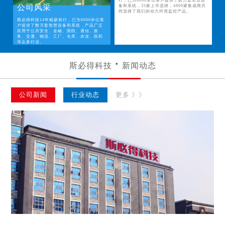
行，已为6000余位客户提供了数万套智慧设
公司风采
备和系统，35家上市选择，4900家集成商共
同选择了我们的动力环境监控产品。
斯必得科技14年砥砺前行，已为6000余位客
户提供了数万套智慧设备和系统，产品广泛
应用于公共安全、金融、国防、通信、政
务、交通、物流、工厂、仓库、农业、医药
等众多行业。
斯必得科技
新闻动态
公司新闻
行业动态
更多 》》