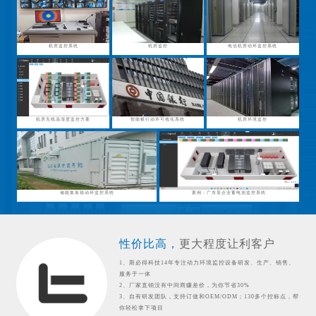
机房监控系统
机房监控
电信机房动环监控系统
机房无线温湿度监控方案
智能银行动环可视化系统
机房环境监控
储能集装箱动环监控系统
案例：广东某企业蓄电池监控系统
性价比高，
更大程度让利客户
1、斯必得科技14年专注动力环境监控设备研发、生产、销售、
服务于一体
2、厂家直销没有中间商赚差价，为你节省30%
3、自有研发团队，支持订做和OEM/ODM；130多个控标点，帮
你轻松拿下项目