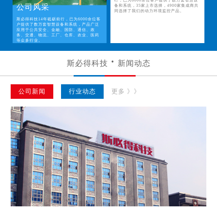
行，已为6000余位客户提供了数万套智慧设
公司风采
备和系统，35家上市选择，4900家集成商共
同选择了我们的动力环境监控产品。
斯必得科技14年砥砺前行，已为6000余位客
户提供了数万套智慧设备和系统，产品广泛
应用于公共安全、金融、国防、通信、政
务、交通、物流、工厂、仓库、农业、医药
等众多行业。
斯必得科技
新闻动态
公司新闻
行业动态
更多 》》