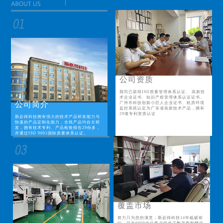
公司资质
我司已获得ISO质量管理体系认证、 高新技
术企业证书、知识产权管理体系认证证书、
公司简介
广州市科技创新小巨人企业证书、机房环境
监控系统认定为广东省高新技术产品，拥有
29项专利资质认证
斯必得科技拥有强大的技术产品研发能力与
快速的产品定制化能力，全线产品均自主研
发，拥有技术专利、产品检验报告29份多，
并通过ISO 9001国际质量体系认证。
覆盖市场
努力只为您的满意；斯必得科技14年砥砺前