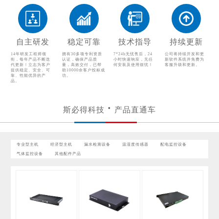
配电监控设备
气体监控设备
其他配件产品
自主研发
稳定可靠
技术指导
持续更新
14年研发工程师领
拥有30多项专利资质
7*24h无忧售后，24
公司将持续开发和更
衔，每年产品不断迭
认证，确保产品质
小时快速响应，无任
新软件系统并免费为
代更新！立志为客户
量，高效交付，已帮
何安装及使用烦忧！
客服升级和更新。
提供稳定、安全、可
助10000余客户投标成
靠、性能优异的产
功。
品。
斯必得科技
产品直通车
专业型主机
经济型主机
漏水检测设备
温湿度传感器
配电监控设备
气体监控设备
其他配件产品