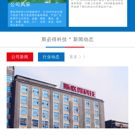
行，已为6000余位客户提供了数万套智慧设
公司风采
备和系统，35家上市选择，4900家集成商共
同选择了我们的动力环境监控产品。
斯必得科技14年砥砺前行，已为6000余位客
户提供了数万套智慧设备和系统，产品广泛
应用于公共安全、金融、国防、通信、政
务、交通、物流、工厂、仓库、农业、医药
等众多行业。
斯必得科技
新闻动态
公司新闻
行业动态
更多 》》