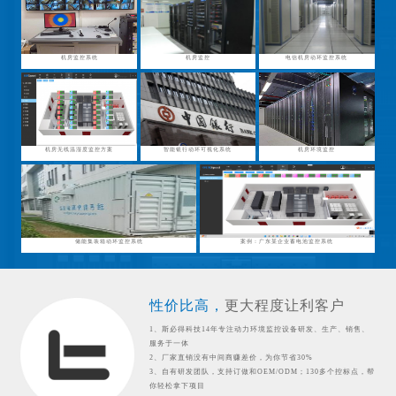
机房监控系统
机房监控
电信机房动环监控系统
机房无线温湿度监控方案
智能银行动环可视化系统
机房环境监控
储能集装箱动环监控系统
案例：广东某企业蓄电池监控系统
性价比高，
更大程度让利客户
1、斯必得科技14年专注动力环境监控设备研发、生产、销售、
服务于一体
2、厂家直销没有中间商赚差价，为你节省30%
3、自有研发团队，支持订做和OEM/ODM；130多个控标点，帮
你轻松拿下项目