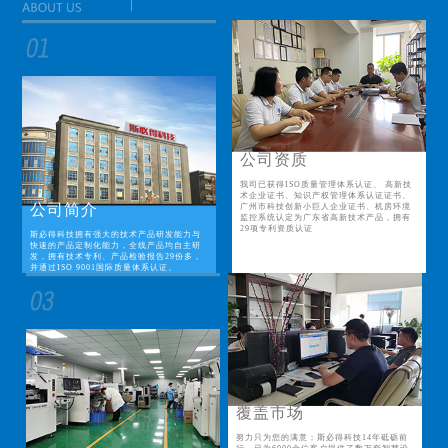
公司资质
我司已获得ISO质量管理体系认证、 高新技
术企业证书、知识产权管理体系认证证书、
公司简介
广州市科技创新小巨人企业证书、机房环境
监控系统认定为广东省高新技术产品，拥有
29项专利资质认证
斯必得科技拥有强大的技术产品研发能力与
快速的产品定制化能力，全线产品均自主研
发，拥有技术专利、产品检验报告29份多，
并通过ISO 9001国际质量体系认证。
覆盖市场
努力只为您的满意；斯必得科技14年砥砺前