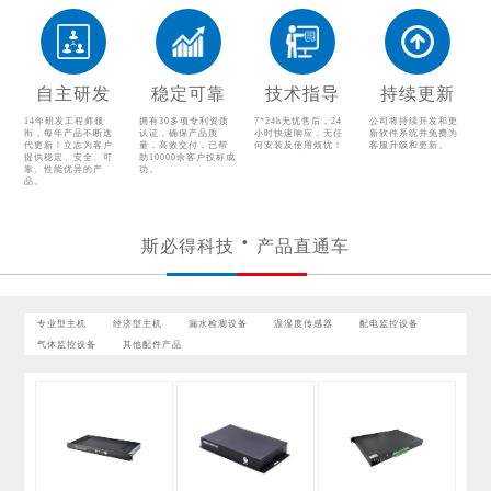
温湿度传感器
配电监控设备
气体监控设备
其他配件产品
自主研发
稳定可靠
技术指导
持续更新
14年研发工程师领
拥有30多项专利资质
7*24h无忧售后，24
公司将持续开发和更
衔，每年产品不断迭
认证，确保产品质
小时快速响应，无任
新软件系统并免费为
代更新！立志为客户
量，高效交付，已帮
何安装及使用烦忧！
客服升级和更新。
提供稳定、安全、可
助10000余客户投标成
靠、性能优异的产
功。
品。
斯必得科技
产品直通车
专业型主机
经济型主机
漏水检测设备
温湿度传感器
配电监控设备
气体监控设备
其他配件产品