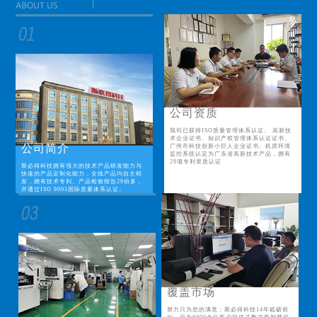
公司资质
我司已获得ISO质量管理体系认证、 高新技
术企业证书、知识产权管理体系认证证书、
公司简介
广州市科技创新小巨人企业证书、机房环境
监控系统认定为广东省高新技术产品，拥有
29项专利资质认证
斯必得科技拥有强大的技术产品研发能力与
快速的产品定制化能力，全线产品均自主研
发，拥有技术专利、产品检验报告29份多，
并通过ISO 9001国际质量体系认证。
覆盖市场
努力只为您的满意；斯必得科技14年砥砺前