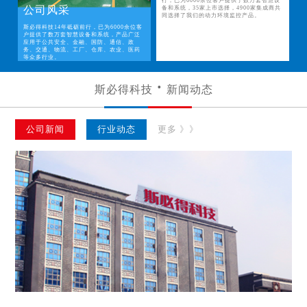
行，已为6000余位客户提供了数万套智慧设
公司风采
备和系统，35家上市选择，4900家集成商共
同选择了我们的动力环境监控产品。
斯必得科技14年砥砺前行，已为6000余位客
户提供了数万套智慧设备和系统，产品广泛
应用于公共安全、金融、国防、通信、政
务、交通、物流、工厂、仓库、农业、医药
等众多行业。
斯必得科技
新闻动态
公司新闻
行业动态
更多 》》