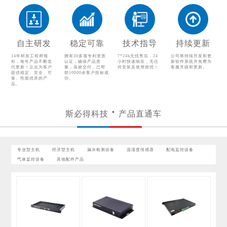
漏水检测设备
温湿度传感器
配电监控设备
气体监控设备
自主研发
稳定可靠
技术指导
持续更新
其他配件产品
14年研发工程师领
拥有30多项专利资质
7*24h无忧售后，24
公司将持续开发和更
衔，每年产品不断迭
认证，确保产品质
小时快速响应，无任
新软件系统并免费为
代更新！立志为客户
量，高效交付，已帮
何安装及使用烦忧！
客服升级和更新。
提供稳定、安全、可
助10000余客户投标成
靠、性能优异的产
功。
品。
斯必得科技
产品直通车
专业型主机
经济型主机
漏水检测设备
温湿度传感器
配电监控设备
气体监控设备
其他配件产品