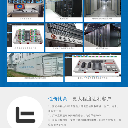
机房监控系统
机房监控
电信机房动环监控系统
机房无线温湿度监控方案
智能银行动环可视化系统
机房环境监控
储能集装箱动环监控系统
案例：广东某企业蓄电池监控系统
性价比高，
更大程度让利客户
1、斯必得科技14年专注动力环境监控设备研发、生产、销售、
服务于一体
2、厂家直销没有中间商赚差价，为你节省30%
3、自有研发团队，支持订做和OEM/ODM；130多个控标点，帮
你轻松拿下项目