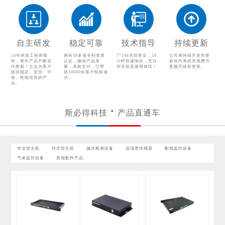
配电监控设备
气体监控设备
其他配件产品
自主研发
稳定可靠
技术指导
持续更新
14年研发工程师领
拥有30多项专利资质
7*24h无忧售后，24
公司将持续开发和更
衔，每年产品不断迭
认证，确保产品质
小时快速响应，无任
新软件系统并免费为
代更新！立志为客户
量，高效交付，已帮
何安装及使用烦忧！
客服升级和更新。
提供稳定、安全、可
助10000余客户投标成
靠、性能优异的产
功。
品。
斯必得科技
产品直通车
专业型主机
经济型主机
漏水检测设备
温湿度传感器
配电监控设备
气体监控设备
其他配件产品