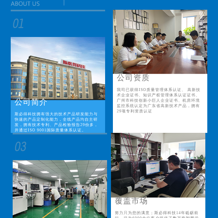
公司资质
我司已获得ISO质量管理体系认证、 高新技
术企业证书、知识产权管理体系认证证书、
公司简介
广州市科技创新小巨人企业证书、机房环境
监控系统认定为广东省高新技术产品，拥有
29项专利资质认证
斯必得科技拥有强大的技术产品研发能力与
快速的产品定制化能力，全线产品均自主研
发，拥有技术专利、产品检验报告29份多，
并通过ISO 9001国际质量体系认证。
覆盖市场
努力只为您的满意；斯必得科技14年砥砺前