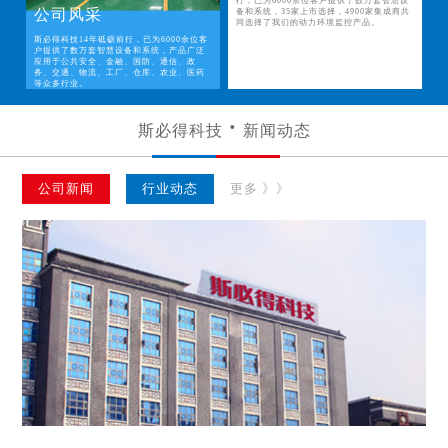
行，已为6000余位客户提供了数万套智慧设
公司风采
备和系统，35家上市选择，4900家集成商共
同选择了我们的动力环境监控产品。
斯必得科技14年砥砺前行，已为6000余位客
户提供了数万套智慧设备和系统，产品广泛
应用于公共安全、金融、国防、通信、政
务、交通、物流、工厂、仓库、农业、医药
等众多行业。
斯必得科技
新闻动态
公司新闻
行业动态
更多 》》