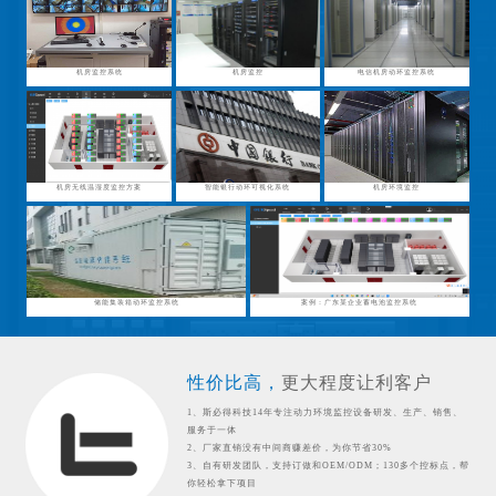
机房监控系统
机房监控
电信机房动环监控系统
机房无线温湿度监控方案
智能银行动环可视化系统
机房环境监控
储能集装箱动环监控系统
案例：广东某企业蓄电池监控系统
性价比高，
更大程度让利客户
1、斯必得科技14年专注动力环境监控设备研发、生产、销售、
服务于一体
2、厂家直销没有中间商赚差价，为你节省30%
3、自有研发团队，支持订做和OEM/ODM；130多个控标点，帮
你轻松拿下项目