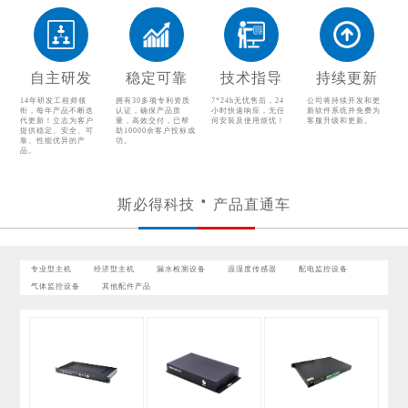
温湿度传感器
配电监控设备
气体监控设备
其他配件产品
自主研发
稳定可靠
技术指导
持续更新
14年研发工程师领
拥有30多项专利资质
7*24h无忧售后，24
公司将持续开发和更
衔，每年产品不断迭
认证，确保产品质
小时快速响应，无任
新软件系统并免费为
代更新！立志为客户
量，高效交付，已帮
何安装及使用烦忧！
客服升级和更新。
提供稳定、安全、可
助10000余客户投标成
靠、性能优异的产
功。
品。
斯必得科技
产品直通车
专业型主机
经济型主机
漏水检测设备
温湿度传感器
配电监控设备
气体监控设备
其他配件产品