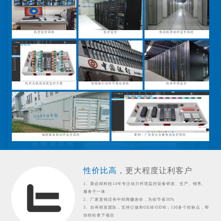
机房监控系统
机房监控
电信机房动环监控系统
机房无线温湿度监控方案
智能银行动环可视化系统
机房环境监控
储能集装箱动环监控系统
案例：广东某企业蓄电池监控系统
性价比高，
更大程度让利客户
1、斯必得科技14年专注动力环境监控设备研发、生产、销售、
服务于一体
2、厂家直销没有中间商赚差价，为你节省30%
3、自有研发团队，支持订做和OEM/ODM；130多个控标点，帮
你轻松拿下项目