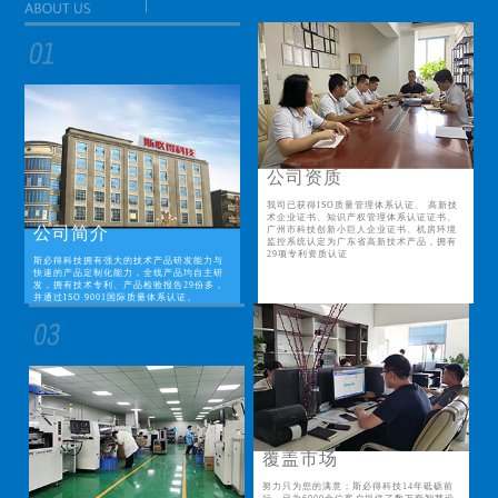
公司资质
我司已获得ISO质量管理体系认证、 高新技
术企业证书、知识产权管理体系认证证书、
公司简介
广州市科技创新小巨人企业证书、机房环境
监控系统认定为广东省高新技术产品，拥有
29项专利资质认证
斯必得科技拥有强大的技术产品研发能力与
快速的产品定制化能力，全线产品均自主研
发，拥有技术专利、产品检验报告29份多，
并通过ISO 9001国际质量体系认证。
覆盖市场
努力只为您的满意；斯必得科技14年砥砺前