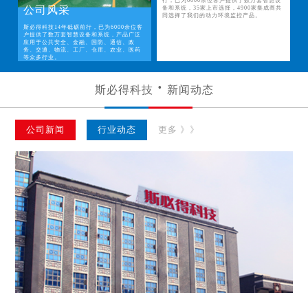
行，已为6000余位客户提供了数万套智慧设
公司风采
备和系统，35家上市选择，4900家集成商共
同选择了我们的动力环境监控产品。
斯必得科技14年砥砺前行，已为6000余位客
户提供了数万套智慧设备和系统，产品广泛
应用于公共安全、金融、国防、通信、政
务、交通、物流、工厂、仓库、农业、医药
等众多行业。
斯必得科技
新闻动态
公司新闻
行业动态
更多 》》