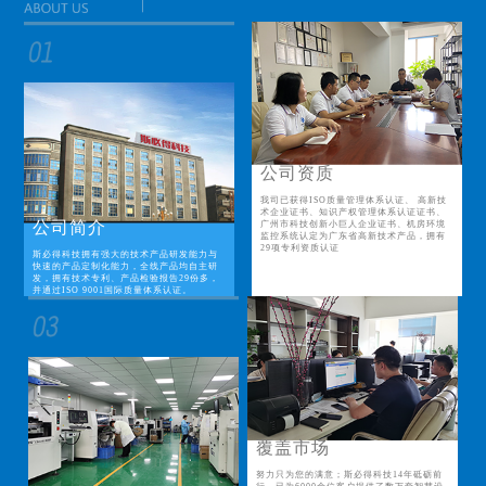
公司资质
我司已获得ISO质量管理体系认证、 高新技
术企业证书、知识产权管理体系认证证书、
公司简介
广州市科技创新小巨人企业证书、机房环境
监控系统认定为广东省高新技术产品，拥有
29项专利资质认证
斯必得科技拥有强大的技术产品研发能力与
快速的产品定制化能力，全线产品均自主研
发，拥有技术专利、产品检验报告29份多，
并通过ISO 9001国际质量体系认证。
覆盖市场
努力只为您的满意；斯必得科技14年砥砺前