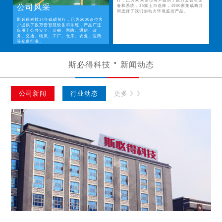
行，已为6000余位客户提供了数万套智慧设
公司风采
备和系统，35家上市选择，4900家集成商共
同选择了我们的动力环境监控产品。
斯必得科技14年砥砺前行，已为6000余位客
户提供了数万套智慧设备和系统，产品广泛
应用于公共安全、金融、国防、通信、政
务、交通、物流、工厂、仓库、农业、医药
等众多行业。
斯必得科技
新闻动态
公司新闻
行业动态
更多 》》