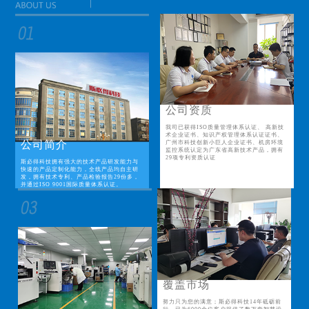
公司资质
我司已获得ISO质量管理体系认证、 高新技
术企业证书、知识产权管理体系认证证书、
公司简介
广州市科技创新小巨人企业证书、机房环境
监控系统认定为广东省高新技术产品，拥有
29项专利资质认证
斯必得科技拥有强大的技术产品研发能力与
快速的产品定制化能力，全线产品均自主研
发，拥有技术专利、产品检验报告29份多，
并通过ISO 9001国际质量体系认证。
覆盖市场
努力只为您的满意；斯必得科技14年砥砺前