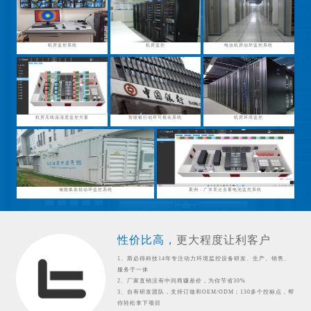
机房监控系统
机房监控
电信机房动环监控系统
机房无线温湿度监控方案
智能银行动环可视化系统
机房环境监控
储能集装箱动环监控系统
案例：广东某企业蓄电池监控系统
性价比高，
更大程度让利客户
1、斯必得科技14年专注动力环境监控设备研发、生产、销售、
服务于一体
2、厂家直销没有中间商赚差价，为你节省30%
3、自有研发团队，支持订做和OEM/ODM；130多个控标点，帮
你轻松拿下项目