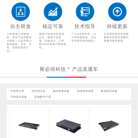
温湿度传感器
配电监控设备
气体监控设备
自主研发
稳定可靠
技术指导
持续更新
其他配件产品
14年研发工程师领
拥有30多项专利资质
7*24h无忧售后，24
公司将持续开发和更
衔，每年产品不断迭
认证，确保产品质
小时快速响应，无任
新软件系统并免费为
代更新！立志为客户
量，高效交付，已帮
何安装及使用烦忧！
客服升级和更新。
提供稳定、安全、可
助10000余客户投标成
靠、性能优异的产
功。
品。
斯必得科技
产品直通车
专业型主机
经济型主机
漏水检测设备
温湿度传感器
配电监控设备
气体监控设备
其他配件产品