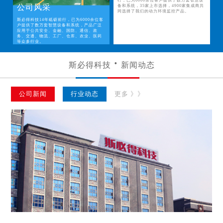
行，已为6000余位客户提供了数万套智慧设
公司风采
备和系统，35家上市选择，4900家集成商共
同选择了我们的动力环境监控产品。
斯必得科技14年砥砺前行，已为6000余位客
户提供了数万套智慧设备和系统，产品广泛
应用于公共安全、金融、国防、通信、政
务、交通、物流、工厂、仓库、农业、医药
等众多行业。
斯必得科技
新闻动态
公司新闻
行业动态
更多 》》