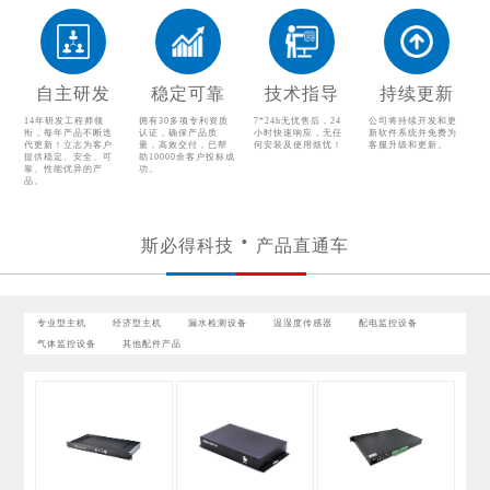
自主研发
稳定可靠
技术指导
持续更新
14年研发工程师领
拥有30多项专利资质
7*24h无忧售后，24
公司将持续开发和更
衔，每年产品不断迭
认证，确保产品质
小时快速响应，无任
新软件系统并免费为
代更新！立志为客户
量，高效交付，已帮
何安装及使用烦忧！
客服升级和更新。
提供稳定、安全、可
助10000余客户投标成
靠、性能优异的产
功。
品。
斯必得科技
产品直通车
专业型主机
经济型主机
漏水检测设备
温湿度传感器
配电监控设备
气体监控设备
其他配件产品