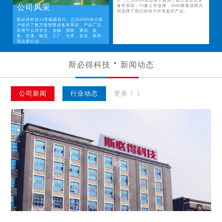
行，已为6000余位客户提供了数万套智慧设
公司风采
备和系统，35家上市选择，4900家集成商共
同选择了我们的动力环境监控产品。
斯必得科技14年砥砺前行，已为6000余位客
户提供了数万套智慧设备和系统，产品广泛
应用于公共安全、金融、国防、通信、政
务、交通、物流、工厂、仓库、农业、医药
等众多行业。
斯必得科技
新闻动态
公司新闻
行业动态
更多 》》