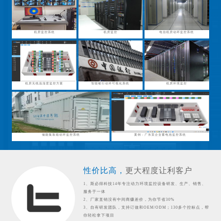
机房监控系统
机房监控
电信机房动环监控系统
机房无线温湿度监控方案
智能银行动环可视化系统
机房环境监控
储能集装箱动环监控系统
案例：广东某企业蓄电池监控系统
性价比高，
更大程度让利客户
1、斯必得科技14年专注动力环境监控设备研发、生产、销售、
服务于一体
2、厂家直销没有中间商赚差价，为你节省30%
3、自有研发团队，支持订做和OEM/ODM；130多个控标点，帮
你轻松拿下项目