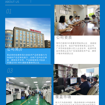
公司资质
我司已获得ISO质量管理体系认证、 高新技
术企业证书、知识产权管理体系认证证书、
公司简介
广州市科技创新小巨人企业证书、机房环境
监控系统认定为广东省高新技术产品，拥有
29项专利资质认证
斯必得科技拥有强大的技术产品研发能力与
快速的产品定制化能力，全线产品均自主研
发，拥有技术专利、产品检验报告29份多，
并通过ISO 9001国际质量体系认证。
覆盖市场
努力只为您的满意；斯必得科技14年砥砺前