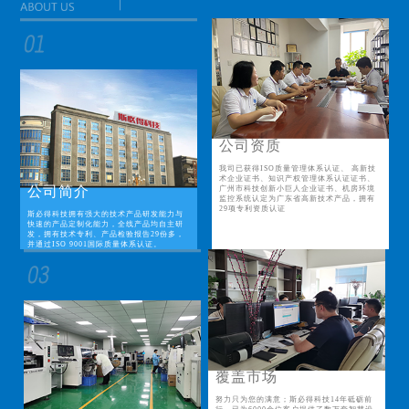
公司资质
我司已获得ISO质量管理体系认证、 高新技
术企业证书、知识产权管理体系认证证书、
公司简介
广州市科技创新小巨人企业证书、机房环境
监控系统认定为广东省高新技术产品，拥有
29项专利资质认证
斯必得科技拥有强大的技术产品研发能力与
快速的产品定制化能力，全线产品均自主研
发，拥有技术专利、产品检验报告29份多，
并通过ISO 9001国际质量体系认证。
覆盖市场
努力只为您的满意；斯必得科技14年砥砺前