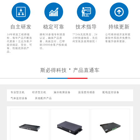
漏水检测设备
温湿度传感器
配电监控设备
气体监控设备
自主研发
稳定可靠
技术指导
持续更新
其他配件产品
14年研发工程师领
拥有30多项专利资质
7*24h无忧售后，24
公司将持续开发和更
衔，每年产品不断迭
认证，确保产品质
小时快速响应，无任
新软件系统并免费为
代更新！立志为客户
量，高效交付，已帮
何安装及使用烦忧！
客服升级和更新。
提供稳定、安全、可
助10000余客户投标成
靠、性能优异的产
功。
品。
斯必得科技
产品直通车
专业型主机
经济型主机
漏水检测设备
温湿度传感器
配电监控设备
气体监控设备
其他配件产品