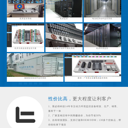
机房监控系统
机房监控
电信机房动环监控系统
机房无线温湿度监控方案
智能银行动环可视化系统
机房环境监控
储能集装箱动环监控系统
案例：广东某企业蓄电池监控系统
性价比高，
更大程度让利客户
1、斯必得科技14年专注动力环境监控设备研发、生产、销售、
服务于一体
2、厂家直销没有中间商赚差价，为你节省30%
3、自有研发团队，支持订做和OEM/ODM；130多个控标点，帮
你轻松拿下项目