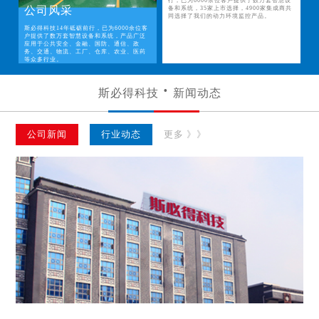
行，已为6000余位客户提供了数万套智慧设
公司风采
备和系统，35家上市选择，4900家集成商共
同选择了我们的动力环境监控产品。
斯必得科技14年砥砺前行，已为6000余位客
户提供了数万套智慧设备和系统，产品广泛
应用于公共安全、金融、国防、通信、政
务、交通、物流、工厂、仓库、农业、医药
等众多行业。
斯必得科技
新闻动态
公司新闻
行业动态
更多 》》