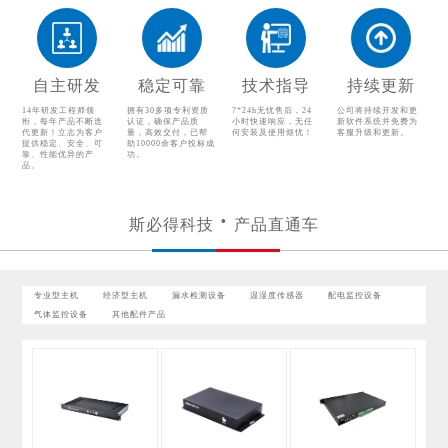
配电监控设备
气体监控设备
其他配件产品
自主研发
稳定可靠
技术指导
持续更新
14年研发工程师领
拥有30多项专利资质
7*24h无忧售后，24
公司将持续开发和更
衔，每年产品不断迭
认证，确保产品质
小时快速响应，无任
新软件系统并免费为
代更新！立志为客户
量，高效交付，已帮
何安装及使用烦忧！
客服升级和更新。
提供稳定、安全、可
助10000余客户投标成
靠、性能优异的产
功。
品。
斯必得科技
产品直通车
专业型主机
经济型主机
漏水检测设备
温湿度传感器
配电监控设备
气体监控设备
其他配件产品