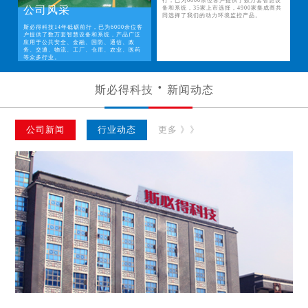
行，已为6000余位客户提供了数万套智慧设
公司风采
备和系统，35家上市选择，4900家集成商共
同选择了我们的动力环境监控产品。
斯必得科技14年砥砺前行，已为6000余位客
户提供了数万套智慧设备和系统，产品广泛
应用于公共安全、金融、国防、通信、政
务、交通、物流、工厂、仓库、农业、医药
等众多行业。
斯必得科技
新闻动态
公司新闻
行业动态
更多 》》