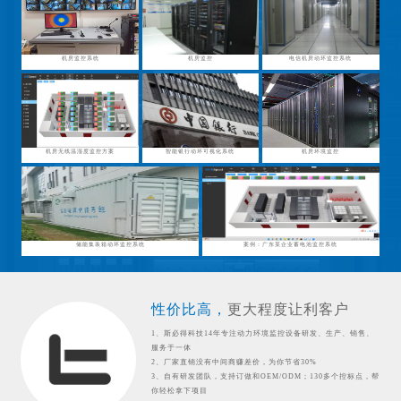
机房监控系统
机房监控
电信机房动环监控系统
机房无线温湿度监控方案
智能银行动环可视化系统
机房环境监控
储能集装箱动环监控系统
案例：广东某企业蓄电池监控系统
性价比高，
更大程度让利客户
1、斯必得科技14年专注动力环境监控设备研发、生产、销售、
服务于一体
2、厂家直销没有中间商赚差价，为你节省30%
3、自有研发团队，支持订做和OEM/ODM；130多个控标点，帮
你轻松拿下项目