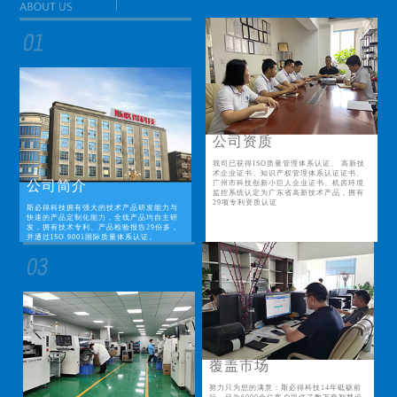
公司资质
我司已获得ISO质量管理体系认证、 高新技
术企业证书、知识产权管理体系认证证书、
公司简介
广州市科技创新小巨人企业证书、机房环境
监控系统认定为广东省高新技术产品，拥有
29项专利资质认证
斯必得科技拥有强大的技术产品研发能力与
快速的产品定制化能力，全线产品均自主研
发，拥有技术专利、产品检验报告29份多，
并通过ISO 9001国际质量体系认证。
覆盖市场
努力只为您的满意；斯必得科技14年砥砺前