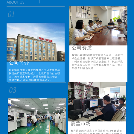
公司资质
我司已获得ISO质量管理体系认证、 高新技
术企业证书、知识产权管理体系认证证书、
公司简介
广州市科技创新小巨人企业证书、机房环境
监控系统认定为广东省高新技术产品，拥有
29项专利资质认证
斯必得科技拥有强大的技术产品研发能力与
快速的产品定制化能力，全线产品均自主研
发，拥有技术专利、产品检验报告29份多，
并通过ISO 9001国际质量体系认证。
覆盖市场
努力只为您的满意；斯必得科技14年砥砺前