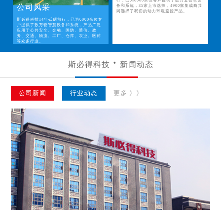
行，已为6000余位客户提供了数万套智慧设
公司风采
备和系统，35家上市选择，4900家集成商共
同选择了我们的动力环境监控产品。
斯必得科技14年砥砺前行，已为6000余位客
户提供了数万套智慧设备和系统，产品广泛
应用于公共安全、金融、国防、通信、政
务、交通、物流、工厂、仓库、农业、医药
等众多行业。
斯必得科技
新闻动态
公司新闻
行业动态
更多 》》