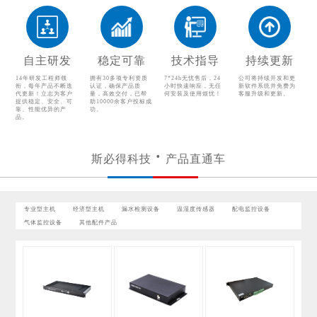
温湿度传感器
配电监控设备
气体监控设备
其他配件产品
自主研发
稳定可靠
技术指导
持续更新
14年研发工程师领
拥有30多项专利资质
7*24h无忧售后，24
公司将持续开发和更
衔，每年产品不断迭
认证，确保产品质
小时快速响应，无任
新软件系统并免费为
代更新！立志为客户
量，高效交付，已帮
何安装及使用烦忧！
客服升级和更新。
提供稳定、安全、可
助10000余客户投标成
靠、性能优异的产
功。
品。
斯必得科技
产品直通车
专业型主机
经济型主机
漏水检测设备
温湿度传感器
配电监控设备
气体监控设备
其他配件产品