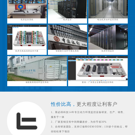
机房监控系统
机房监控
电信机房动环监控系统
机房无线温湿度监控方案
智能银行动环可视化系统
机房环境监控
储能集装箱动环监控系统
案例：广东某企业蓄电池监控系统
性价比高，
更大程度让利客户
1、斯必得科技14年专注动力环境监控设备研发、生产、销售、
服务于一体
2、厂家直销没有中间商赚差价，为你节省30%
3、自有研发团队，支持订做和OEM/ODM；130多个控标点，帮
你轻松拿下项目