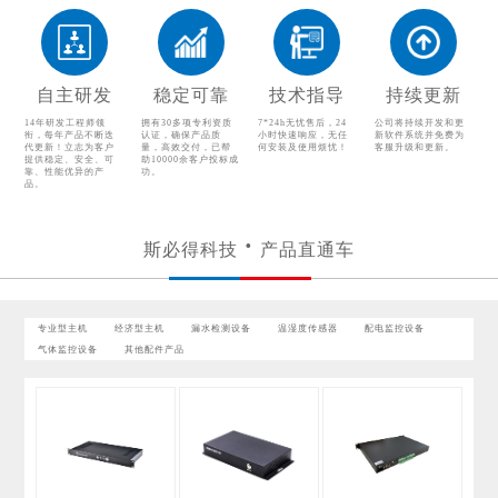
温湿度传感器
配电监控设备
气体监控设备
其他配件产品
自主研发
稳定可靠
技术指导
持续更新
14年研发工程师领
拥有30多项专利资质
7*24h无忧售后，24
公司将持续开发和更
衔，每年产品不断迭
认证，确保产品质
小时快速响应，无任
新软件系统并免费为
代更新！立志为客户
量，高效交付，已帮
何安装及使用烦忧！
客服升级和更新。
提供稳定、安全、可
助10000余客户投标成
靠、性能优异的产
功。
品。
斯必得科技
产品直通车
专业型主机
经济型主机
漏水检测设备
温湿度传感器
配电监控设备
气体监控设备
其他配件产品