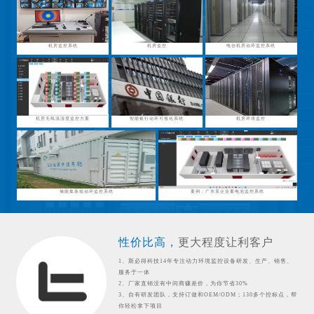
机房监控系统
机房监控
电信机房动环监控系统
机房无线温湿度监控方案
智能银行动环可视化系统
机房环境监控
储能集装箱动环监控系统
案例：广东某企业蓄电池监控系统
性价比高，
更大程度让利客户
1、斯必得科技14年专注动力环境监控设备研发、生产、销售、
服务于一体
2、厂家直销没有中间商赚差价，为你节省30%
3、自有研发团队，支持订做和OEM/ODM；130多个控标点，帮
你轻松拿下项目