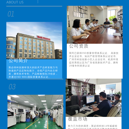
公司资质
我司已获得ISO质量管理体系认证、 高新技
术企业证书、知识产权管理体系认证证书、
公司简介
广州市科技创新小巨人企业证书、机房环境
监控系统认定为广东省高新技术产品，拥有
29项专利资质认证
斯必得科技拥有强大的技术产品研发能力与
快速的产品定制化能力，全线产品均自主研
发，拥有技术专利、产品检验报告29份多，
并通过ISO 9001国际质量体系认证。
覆盖市场
努力只为您的满意；斯必得科技14年砥砺前