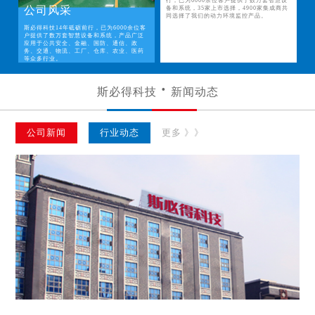
行，已为6000余位客户提供了数万套智慧设
公司风采
备和系统，35家上市选择，4900家集成商共
同选择了我们的动力环境监控产品。
斯必得科技14年砥砺前行，已为6000余位客
户提供了数万套智慧设备和系统，产品广泛
应用于公共安全、金融、国防、通信、政
务、交通、物流、工厂、仓库、农业、医药
等众多行业。
斯必得科技
新闻动态
公司新闻
行业动态
更多 》》