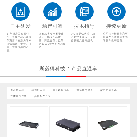
温湿度传感器
配电监控设备
气体监控设备
自主研发
稳定可靠
技术指导
持续更新
其他配件产品
14年研发工程师领
拥有30多项专利资质
7*24h无忧售后，24
公司将持续开发和更
衔，每年产品不断迭
认证，确保产品质
小时快速响应，无任
新软件系统并免费为
代更新！立志为客户
量，高效交付，已帮
何安装及使用烦忧！
客服升级和更新。
提供稳定、安全、可
助10000余客户投标成
靠、性能优异的产
功。
品。
斯必得科技
产品直通车
专业型主机
经济型主机
漏水检测设备
温湿度传感器
配电监控设备
气体监控设备
其他配件产品