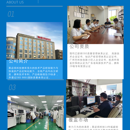
公司资质
我司已获得ISO质量管理体系认证、 高新技
术企业证书、知识产权管理体系认证证书、
公司简介
广州市科技创新小巨人企业证书、机房环境
监控系统认定为广东省高新技术产品，拥有
29项专利资质认证
斯必得科技拥有强大的技术产品研发能力与
快速的产品定制化能力，全线产品均自主研
发，拥有技术专利、产品检验报告29份多，
并通过ISO 9001国际质量体系认证。
覆盖市场
努力只为您的满意；斯必得科技14年砥砺前