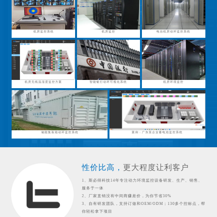
机房监控系统
机房监控
电信机房动环监控系统
机房无线温湿度监控方案
智能银行动环可视化系统
机房环境监控
储能集装箱动环监控系统
案例：广东某企业蓄电池监控系统
性价比高，
更大程度让利客户
1、斯必得科技14年专注动力环境监控设备研发、生产、销售、
服务于一体
2、厂家直销没有中间商赚差价，为你节省30%
3、自有研发团队，支持订做和OEM/ODM；130多个控标点，帮
你轻松拿下项目