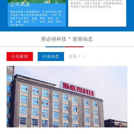
行，已为6000余位客户提供了数万套智慧设
公司风采
备和系统，35家上市选择，4900家集成商共
同选择了我们的动力环境监控产品。
斯必得科技14年砥砺前行，已为6000余位客
户提供了数万套智慧设备和系统，产品广泛
应用于公共安全、金融、国防、通信、政
务、交通、物流、工厂、仓库、农业、医药
等众多行业。
斯必得科技
新闻动态
公司新闻
行业动态
更多 》》