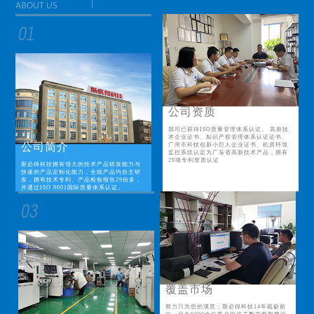
公司资质
我司已获得ISO质量管理体系认证、 高新技
术企业证书、知识产权管理体系认证证书、
公司简介
广州市科技创新小巨人企业证书、机房环境
监控系统认定为广东省高新技术产品，拥有
29项专利资质认证
斯必得科技拥有强大的技术产品研发能力与
快速的产品定制化能力，全线产品均自主研
发，拥有技术专利、产品检验报告29份多，
并通过ISO 9001国际质量体系认证。
覆盖市场
努力只为您的满意；斯必得科技14年砥砺前