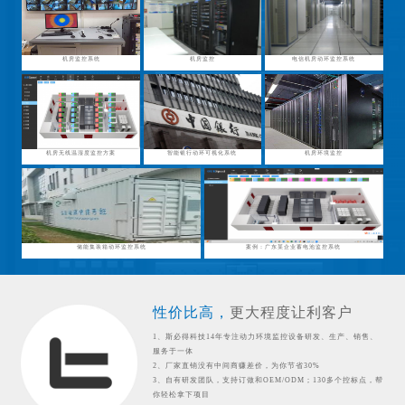
机房监控系统
机房监控
电信机房动环监控系统
机房无线温湿度监控方案
智能银行动环可视化系统
机房环境监控
储能集装箱动环监控系统
案例：广东某企业蓄电池监控系统
性价比高，
更大程度让利客户
1、斯必得科技14年专注动力环境监控设备研发、生产、销售、
服务于一体
2、厂家直销没有中间商赚差价，为你节省30%
3、自有研发团队，支持订做和OEM/ODM；130多个控标点，帮
你轻松拿下项目