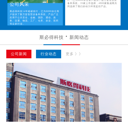
行，已为6000余位客户提供了数万套智慧设
公司风采
备和系统，35家上市选择，4900家集成商共
同选择了我们的动力环境监控产品。
斯必得科技14年砥砺前行，已为6000余位客
户提供了数万套智慧设备和系统，产品广泛
应用于公共安全、金融、国防、通信、政
务、交通、物流、工厂、仓库、农业、医药
等众多行业。
斯必得科技
新闻动态
公司新闻
行业动态
更多 》》