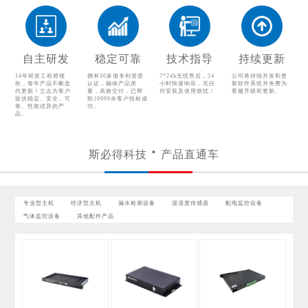
配电监控设备
气体监控设备
其他配件产品
自主研发
稳定可靠
技术指导
持续更新
14年研发工程师领
拥有30多项专利资质
7*24h无忧售后，24
公司将持续开发和更
衔，每年产品不断迭
认证，确保产品质
小时快速响应，无任
新软件系统并免费为
代更新！立志为客户
量，高效交付，已帮
何安装及使用烦忧！
客服升级和更新。
提供稳定、安全、可
助10000余客户投标成
靠、性能优异的产
功。
品。
斯必得科技
产品直通车
专业型主机
经济型主机
漏水检测设备
温湿度传感器
配电监控设备
气体监控设备
其他配件产品