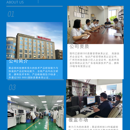
公司资质
我司已获得ISO质量管理体系认证、 高新技
术企业证书、知识产权管理体系认证证书、
公司简介
广州市科技创新小巨人企业证书、机房环境
监控系统认定为广东省高新技术产品，拥有
29项专利资质认证
斯必得科技拥有强大的技术产品研发能力与
快速的产品定制化能力，全线产品均自主研
发，拥有技术专利、产品检验报告29份多，
并通过ISO 9001国际质量体系认证。
覆盖市场
努力只为您的满意；斯必得科技14年砥砺前