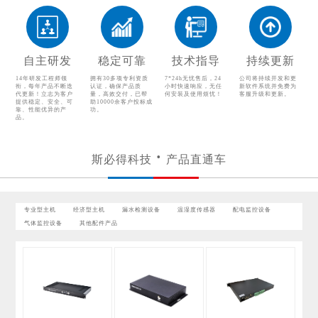
温湿度传感器
配电监控设备
气体监控设备
其他配件产品
自主研发
稳定可靠
技术指导
持续更新
14年研发工程师领
拥有30多项专利资质
7*24h无忧售后，24
公司将持续开发和更
衔，每年产品不断迭
认证，确保产品质
小时快速响应，无任
新软件系统并免费为
代更新！立志为客户
量，高效交付，已帮
何安装及使用烦忧！
客服升级和更新。
提供稳定、安全、可
助10000余客户投标成
靠、性能优异的产
功。
品。
斯必得科技
产品直通车
专业型主机
经济型主机
漏水检测设备
温湿度传感器
配电监控设备
气体监控设备
其他配件产品