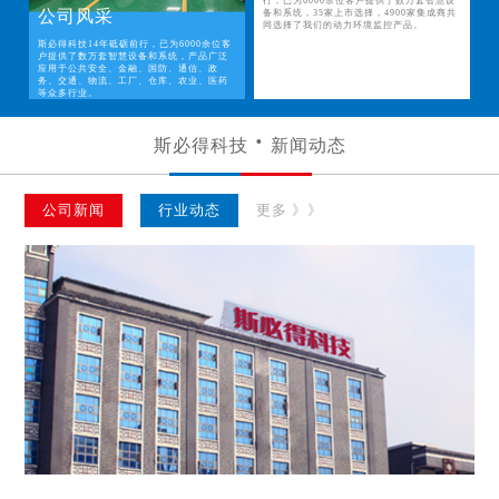
行，已为6000余位客户提供了数万套智慧设
公司风采
备和系统，35家上市选择，4900家集成商共
同选择了我们的动力环境监控产品。
斯必得科技14年砥砺前行，已为6000余位客
户提供了数万套智慧设备和系统，产品广泛
应用于公共安全、金融、国防、通信、政
务、交通、物流、工厂、仓库、农业、医药
等众多行业。
斯必得科技
新闻动态
公司新闻
行业动态
更多 》》