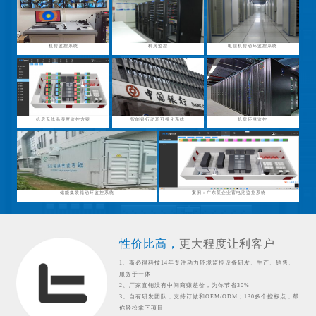
机房监控系统
机房监控
电信机房动环监控系统
机房无线温湿度监控方案
智能银行动环可视化系统
机房环境监控
储能集装箱动环监控系统
案例：广东某企业蓄电池监控系统
性价比高，
更大程度让利客户
1、斯必得科技14年专注动力环境监控设备研发、生产、销售、
服务于一体
2、厂家直销没有中间商赚差价，为你节省30%
3、自有研发团队，支持订做和OEM/ODM；130多个控标点，帮
你轻松拿下项目