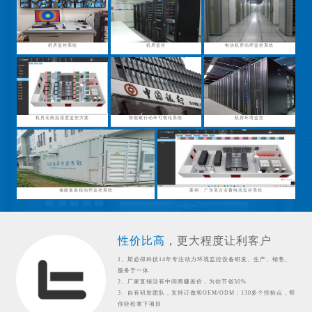
机房监控系统
机房监控
电信机房动环监控系统
机房无线温湿度监控方案
智能银行动环可视化系统
机房环境监控
储能集装箱动环监控系统
案例：广东某企业蓄电池监控系统
性价比高，
更大程度让利客户
1、斯必得科技14年专注动力环境监控设备研发、生产、销售、
服务于一体
2、厂家直销没有中间商赚差价，为你节省30%
3、自有研发团队，支持订做和OEM/ODM；130多个控标点，帮
你轻松拿下项目