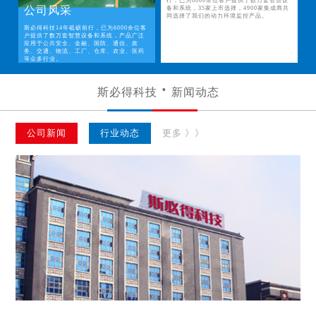
行，已为6000余位客户提供了数万套智慧设
公司风采
备和系统，35家上市选择，4900家集成商共
同选择了我们的动力环境监控产品。
斯必得科技14年砥砺前行，已为6000余位客
户提供了数万套智慧设备和系统，产品广泛
应用于公共安全、金融、国防、通信、政
务、交通、物流、工厂、仓库、农业、医药
等众多行业。
斯必得科技
新闻动态
公司新闻
行业动态
更多 》》