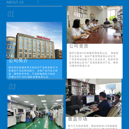
公司资质
我司已获得ISO质量管理体系认证、 高新技
术企业证书、知识产权管理体系认证证书、
公司简介
广州市科技创新小巨人企业证书、机房环境
监控系统认定为广东省高新技术产品，拥有
29项专利资质认证
斯必得科技拥有强大的技术产品研发能力与
快速的产品定制化能力，全线产品均自主研
发，拥有技术专利、产品检验报告29份多，
并通过ISO 9001国际质量体系认证。
覆盖市场
努力只为您的满意；斯必得科技14年砥砺前