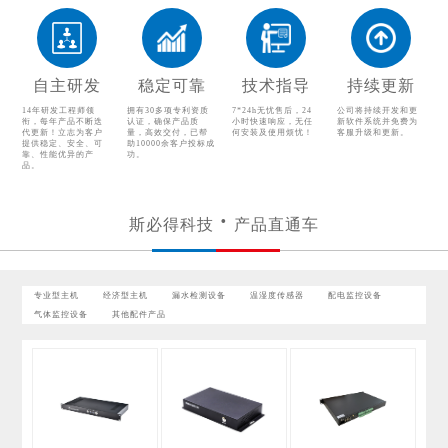
温湿度传感器
配电监控设备
气体监控设备
其他配件产品
自主研发
稳定可靠
技术指导
持续更新
14年研发工程师领
拥有30多项专利资质
7*24h无忧售后，24
公司将持续开发和更
衔，每年产品不断迭
认证，确保产品质
小时快速响应，无任
新软件系统并免费为
代更新！立志为客户
量，高效交付，已帮
何安装及使用烦忧！
客服升级和更新。
提供稳定、安全、可
助10000余客户投标成
靠、性能优异的产
功。
品。
斯必得科技
产品直通车
专业型主机
经济型主机
漏水检测设备
温湿度传感器
配电监控设备
气体监控设备
其他配件产品