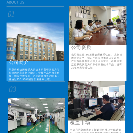
公司资质
我司已获得ISO质量管理体系认证、 高新技
术企业证书、知识产权管理体系认证证书、
公司简介
广州市科技创新小巨人企业证书、机房环境
监控系统认定为广东省高新技术产品，拥有
29项专利资质认证
斯必得科技拥有强大的技术产品研发能力与
快速的产品定制化能力，全线产品均自主研
发，拥有技术专利、产品检验报告29份多，
并通过ISO 9001国际质量体系认证。
覆盖市场
努力只为您的满意；斯必得科技14年砥砺前