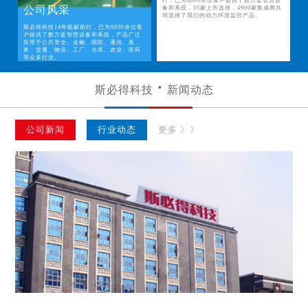
行，已为6000余位客户提供了数万套智慧设
公司风采
备和系统，35家上市选择，4900家集成商共
同选择了我们的动力环境监控产品。
斯必得科技14年砥砺前行，已为6000余位客
户提供了数万套智慧设备和系统，产品广泛
应用于公共安全、金融、国防、通信、政
务、交通、物流、工厂、仓库、农业、医药
等众多行业。
斯必得科技
新闻动态
公司新闻
行业动态
更多 》》