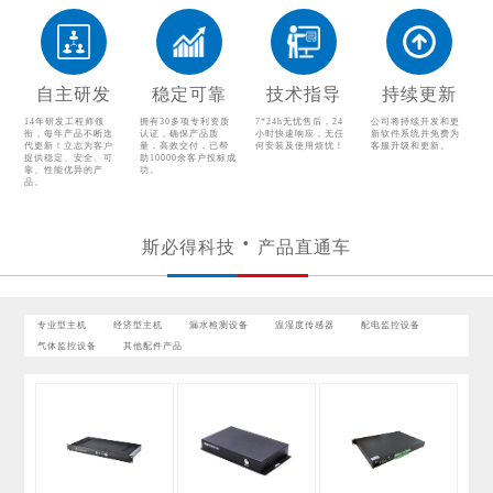
温湿度传感器
配电监控设备
气体监控设备
其他配件产品
自主研发
稳定可靠
技术指导
持续更新
14年研发工程师领
拥有30多项专利资质
7*24h无忧售后，24
公司将持续开发和更
衔，每年产品不断迭
认证，确保产品质
小时快速响应，无任
新软件系统并免费为
代更新！立志为客户
量，高效交付，已帮
何安装及使用烦忧！
客服升级和更新。
提供稳定、安全、可
助10000余客户投标成
靠、性能优异的产
功。
品。
斯必得科技
产品直通车
专业型主机
经济型主机
漏水检测设备
温湿度传感器
配电监控设备
气体监控设备
其他配件产品