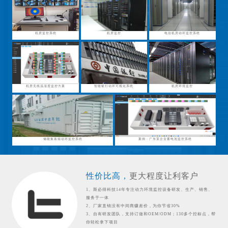
机房监控系统
机房监控
电信机房动环监控系统
机房无线温湿度监控方案
智能银行动环可视化系统
机房环境监控
储能集装箱动环监控系统
案例：广东某企业蓄电池监控系统
性价比高，
更大程度让利客户
1、斯必得科技14年专注动力环境监控设备研发、生产、销售、
服务于一体
2、厂家直销没有中间商赚差价，为你节省30%
3、自有研发团队，支持订做和OEM/ODM；130多个控标点，帮
你轻松拿下项目