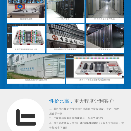
机房监控系统
机房监控
电信机房动环监控系统
机房无线温湿度监控方案
智能银行动环可视化系统
机房环境监控
储能集装箱动环监控系统
案例：广东某企业蓄电池监控系统
性价比高，
更大程度让利客户
1、斯必得科技14年专注动力环境监控设备研发、生产、销售、
服务于一体
2、厂家直销没有中间商赚差价，为你节省30%
3、自有研发团队，支持订做和OEM/ODM；130多个控标点，帮
你轻松拿下项目