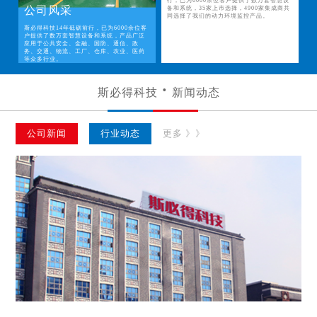
行，已为6000余位客户提供了数万套智慧设
公司风采
备和系统，35家上市选择，4900家集成商共
同选择了我们的动力环境监控产品。
斯必得科技14年砥砺前行，已为6000余位客
户提供了数万套智慧设备和系统，产品广泛
应用于公共安全、金融、国防、通信、政
务、交通、物流、工厂、仓库、农业、医药
等众多行业。
斯必得科技
新闻动态
公司新闻
行业动态
更多 》》