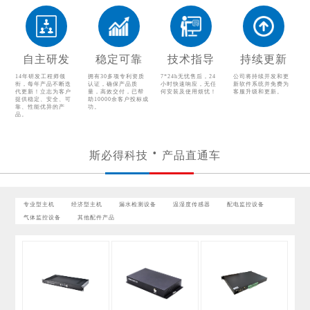
温湿度传感器
配电监控设备
气体监控设备
其他配件产品
自主研发
稳定可靠
技术指导
持续更新
14年研发工程师领
拥有30多项专利资质
7*24h无忧售后，24
公司将持续开发和更
衔，每年产品不断迭
认证，确保产品质
小时快速响应，无任
新软件系统并免费为
代更新！立志为客户
量，高效交付，已帮
何安装及使用烦忧！
客服升级和更新。
提供稳定、安全、可
助10000余客户投标成
靠、性能优异的产
功。
品。
斯必得科技
产品直通车
专业型主机
经济型主机
漏水检测设备
温湿度传感器
配电监控设备
气体监控设备
其他配件产品