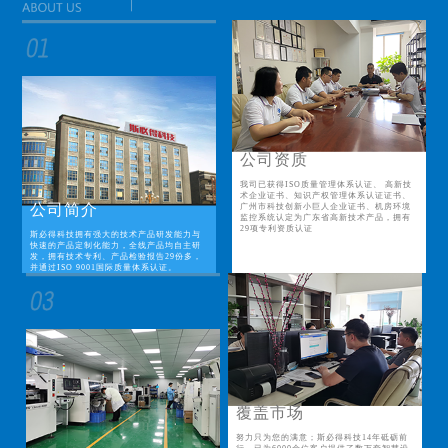
公司资质
我司已获得ISO质量管理体系认证、 高新技
术企业证书、知识产权管理体系认证证书、
公司简介
广州市科技创新小巨人企业证书、机房环境
监控系统认定为广东省高新技术产品，拥有
29项专利资质认证
斯必得科技拥有强大的技术产品研发能力与
快速的产品定制化能力，全线产品均自主研
发，拥有技术专利、产品检验报告29份多，
并通过ISO 9001国际质量体系认证。
覆盖市场
努力只为您的满意；斯必得科技14年砥砺前