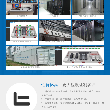
机房监控系统
机房监控
电信机房动环监控系统
机房无线温湿度监控方案
智能银行动环可视化系统
机房环境监控
储能集装箱动环监控系统
案例：广东某企业蓄电池监控系统
性价比高，
更大程度让利客户
1、斯必得科技14年专注动力环境监控设备研发、生产、销售、
服务于一体
2、厂家直销没有中间商赚差价，为你节省30%
3、自有研发团队，支持订做和OEM/ODM；130多个控标点，帮
你轻松拿下项目