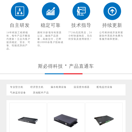
配电监控设备
气体监控设备
其他配件产品
自主研发
稳定可靠
技术指导
持续更新
14年研发工程师领
拥有30多项专利资质
7*24h无忧售后，24
公司将持续开发和更
衔，每年产品不断迭
认证，确保产品质
小时快速响应，无任
新软件系统并免费为
代更新！立志为客户
量，高效交付，已帮
何安装及使用烦忧！
客服升级和更新。
提供稳定、安全、可
助10000余客户投标成
靠、性能优异的产
功。
品。
斯必得科技
产品直通车
专业型主机
经济型主机
漏水检测设备
温湿度传感器
配电监控设备
气体监控设备
其他配件产品