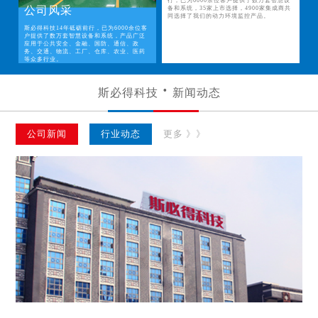
行，已为6000余位客户提供了数万套智慧设
公司风采
备和系统，35家上市选择，4900家集成商共
同选择了我们的动力环境监控产品。
斯必得科技14年砥砺前行，已为6000余位客
户提供了数万套智慧设备和系统，产品广泛
应用于公共安全、金融、国防、通信、政
务、交通、物流、工厂、仓库、农业、医药
等众多行业。
斯必得科技
新闻动态
公司新闻
行业动态
更多 》》