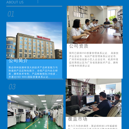
公司资质
我司已获得ISO质量管理体系认证、 高新技
术企业证书、知识产权管理体系认证证书、
公司简介
广州市科技创新小巨人企业证书、机房环境
监控系统认定为广东省高新技术产品，拥有
29项专利资质认证
斯必得科技拥有强大的技术产品研发能力与
快速的产品定制化能力，全线产品均自主研
发，拥有技术专利、产品检验报告29份多，
并通过ISO 9001国际质量体系认证。
覆盖市场
努力只为您的满意；斯必得科技14年砥砺前