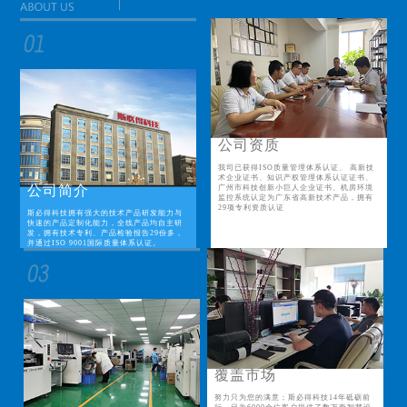
公司资质
我司已获得ISO质量管理体系认证、 高新技
术企业证书、知识产权管理体系认证证书、
公司简介
广州市科技创新小巨人企业证书、机房环境
监控系统认定为广东省高新技术产品，拥有
29项专利资质认证
斯必得科技拥有强大的技术产品研发能力与
快速的产品定制化能力，全线产品均自主研
发，拥有技术专利、产品检验报告29份多，
并通过ISO 9001国际质量体系认证。
覆盖市场
努力只为您的满意；斯必得科技14年砥砺前