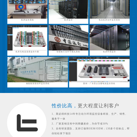
机房监控系统
机房监控
电信机房动环监控系统
机房无线温湿度监控方案
智能银行动环可视化系统
机房环境监控
储能集装箱动环监控系统
案例：广东某企业蓄电池监控系统
性价比高，
更大程度让利客户
1、斯必得科技14年专注动力环境监控设备研发、生产、销售、
服务于一体
2、厂家直销没有中间商赚差价，为你节省30%
3、自有研发团队，支持订做和OEM/ODM；130多个控标点，帮
你轻松拿下项目