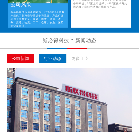
行，已为6000余位客户提供了数万套智慧设
公司风采
备和系统，35家上市选择，4900家集成商共
同选择了我们的动力环境监控产品。
斯必得科技14年砥砺前行，已为6000余位客
户提供了数万套智慧设备和系统，产品广泛
应用于公共安全、金融、国防、通信、政
务、交通、物流、工厂、仓库、农业、医药
等众多行业。
斯必得科技
新闻动态
公司新闻
行业动态
更多 》》