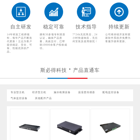
温湿度传感器
配电监控设备
气体监控设备
其他配件产品
自主研发
稳定可靠
技术指导
持续更新
14年研发工程师领
拥有30多项专利资质
7*24h无忧售后，24
公司将持续开发和更
衔，每年产品不断迭
认证，确保产品质
小时快速响应，无任
新软件系统并免费为
代更新！立志为客户
量，高效交付，已帮
何安装及使用烦忧！
客服升级和更新。
提供稳定、安全、可
助10000余客户投标成
靠、性能优异的产
功。
品。
斯必得科技
产品直通车
专业型主机
经济型主机
漏水检测设备
温湿度传感器
配电监控设备
气体监控设备
其他配件产品