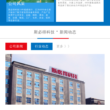
行，已为6000余位客户提供了数万套智慧设
公司风采
备和系统，35家上市选择，4900家集成商共
同选择了我们的动力环境监控产品。
斯必得科技14年砥砺前行，已为6000余位客
户提供了数万套智慧设备和系统，产品广泛
应用于公共安全、金融、国防、通信、政
务、交通、物流、工厂、仓库、农业、医药
等众多行业。
斯必得科技
新闻动态
公司新闻
行业动态
更多 》》