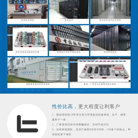
机房监控系统
机房监控
电信机房动环监控系统
机房无线温湿度监控方案
智能银行动环可视化系统
机房环境监控
储能集装箱动环监控系统
案例：广东某企业蓄电池监控系统
性价比高，
更大程度让利客户
1、斯必得科技14年专注动力环境监控设备研发、生产、销售、
服务于一体
2、厂家直销没有中间商赚差价，为你节省30%
3、自有研发团队，支持订做和OEM/ODM；130多个控标点，帮
你轻松拿下项目