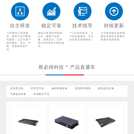
气体监控设备
其他配件产品
自主研发
稳定可靠
技术指导
持续更新
14年研发工程师领
拥有30多项专利资质
7*24h无忧售后，24
公司将持续开发和更
衔，每年产品不断迭
认证，确保产品质
小时快速响应，无任
新软件系统并免费为
代更新！立志为客户
量，高效交付，已帮
何安装及使用烦忧！
客服升级和更新。
提供稳定、安全、可
助10000余客户投标成
靠、性能优异的产
功。
品。
斯必得科技
产品直通车
专业型主机
经济型主机
漏水检测设备
温湿度传感器
配电监控设备
气体监控设备
其他配件产品