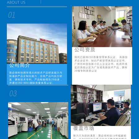
公司资质
我司已获得ISO质量管理体系认证、 高新技
术企业证书、知识产权管理体系认证证书、
公司简介
广州市科技创新小巨人企业证书、机房环境
监控系统认定为广东省高新技术产品，拥有
29项专利资质认证
斯必得科技拥有强大的技术产品研发能力与
快速的产品定制化能力，全线产品均自主研
发，拥有技术专利、产品检验报告29份多，
并通过ISO 9001国际质量体系认证。
覆盖市场
努力只为您的满意；斯必得科技14年砥砺前