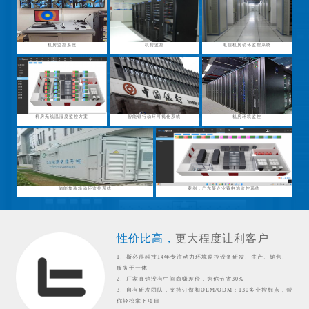
机房监控系统
机房监控
电信机房动环监控系统
机房无线温湿度监控方案
智能银行动环可视化系统
机房环境监控
储能集装箱动环监控系统
案例：广东某企业蓄电池监控系统
性价比高，
更大程度让利客户
1、斯必得科技14年专注动力环境监控设备研发、生产、销售、
服务于一体
2、厂家直销没有中间商赚差价，为你节省30%
3、自有研发团队，支持订做和OEM/ODM；130多个控标点，帮
你轻松拿下项目