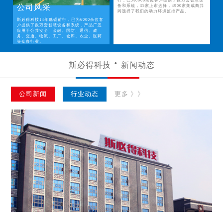
行，已为6000余位客户提供了数万套智慧设
公司风采
备和系统，35家上市选择，4900家集成商共
同选择了我们的动力环境监控产品。
斯必得科技14年砥砺前行，已为6000余位客
户提供了数万套智慧设备和系统，产品广泛
应用于公共安全、金融、国防、通信、政
务、交通、物流、工厂、仓库、农业、医药
等众多行业。
斯必得科技
新闻动态
公司新闻
行业动态
更多 》》