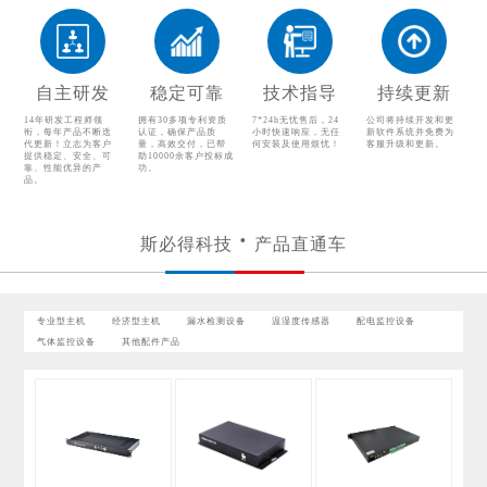
温湿度传感器
配电监控设备
气体监控设备
其他配件产品
自主研发
稳定可靠
技术指导
持续更新
14年研发工程师领
拥有30多项专利资质
7*24h无忧售后，24
公司将持续开发和更
衔，每年产品不断迭
认证，确保产品质
小时快速响应，无任
新软件系统并免费为
代更新！立志为客户
量，高效交付，已帮
何安装及使用烦忧！
客服升级和更新。
提供稳定、安全、可
助10000余客户投标成
靠、性能优异的产
功。
品。
斯必得科技
产品直通车
专业型主机
经济型主机
漏水检测设备
温湿度传感器
配电监控设备
气体监控设备
其他配件产品