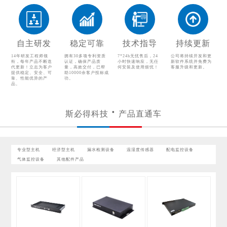
自主研发
稳定可靠
技术指导
持续更新
14年研发工程师领
拥有30多项专利资质
7*24h无忧售后，24
公司将持续开发和更
衔，每年产品不断迭
认证，确保产品质
小时快速响应，无任
新软件系统并免费为
代更新！立志为客户
量，高效交付，已帮
何安装及使用烦忧！
客服升级和更新。
提供稳定、安全、可
助10000余客户投标成
靠、性能优异的产
功。
品。
斯必得科技
产品直通车
专业型主机
经济型主机
漏水检测设备
温湿度传感器
配电监控设备
气体监控设备
其他配件产品