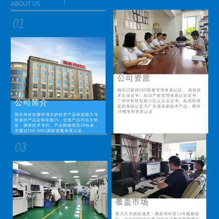
公司资质
我司已获得ISO质量管理体系认证、 高新技
术企业证书、知识产权管理体系认证证书、
公司简介
广州市科技创新小巨人企业证书、机房环境
监控系统认定为广东省高新技术产品，拥有
29项专利资质认证
斯必得科技拥有强大的技术产品研发能力与
快速的产品定制化能力，全线产品均自主研
发，拥有技术专利、产品检验报告29份多，
并通过ISO 9001国际质量体系认证。
覆盖市场
努力只为您的满意；斯必得科技14年砥砺前