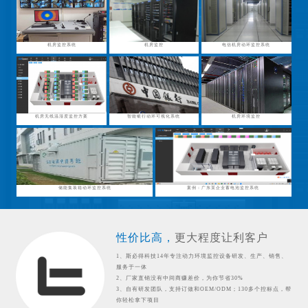
机房监控系统
机房监控
电信机房动环监控系统
机房无线温湿度监控方案
智能银行动环可视化系统
机房环境监控
储能集装箱动环监控系统
案例：广东某企业蓄电池监控系统
性价比高，
更大程度让利客户
1、斯必得科技14年专注动力环境监控设备研发、生产、销售、
服务于一体
2、厂家直销没有中间商赚差价，为你节省30%
3、自有研发团队，支持订做和OEM/ODM；130多个控标点，帮
你轻松拿下项目