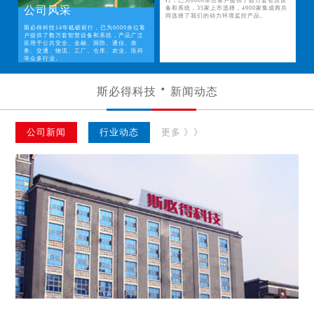
行，已为6000余位客户提供了数万套智慧设
公司风采
备和系统，35家上市选择，4900家集成商共
同选择了我们的动力环境监控产品。
斯必得科技14年砥砺前行，已为6000余位客
户提供了数万套智慧设备和系统，产品广泛
应用于公共安全、金融、国防、通信、政
务、交通、物流、工厂、仓库、农业、医药
等众多行业。
斯必得科技
新闻动态
公司新闻
行业动态
更多 》》