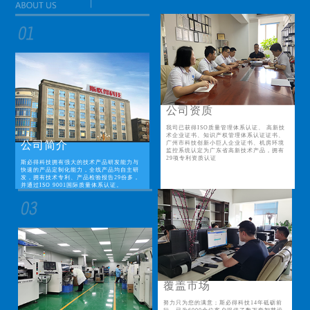
公司资质
我司已获得ISO质量管理体系认证、 高新技
术企业证书、知识产权管理体系认证证书、
公司简介
广州市科技创新小巨人企业证书、机房环境
监控系统认定为广东省高新技术产品，拥有
29项专利资质认证
斯必得科技拥有强大的技术产品研发能力与
快速的产品定制化能力，全线产品均自主研
发，拥有技术专利、产品检验报告29份多，
并通过ISO 9001国际质量体系认证。
覆盖市场
努力只为您的满意；斯必得科技14年砥砺前