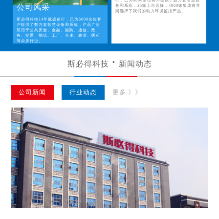
行，已为6000余位客户提供了数万套智慧设
公司风采
备和系统，35家上市选择，4900家集成商共
同选择了我们的动力环境监控产品。
斯必得科技14年砥砺前行，已为6000余位客
户提供了数万套智慧设备和系统，产品广泛
应用于公共安全、金融、国防、通信、政
务、交通、物流、工厂、仓库、农业、医药
等众多行业。
斯必得科技
新闻动态
公司新闻
行业动态
更多 》》