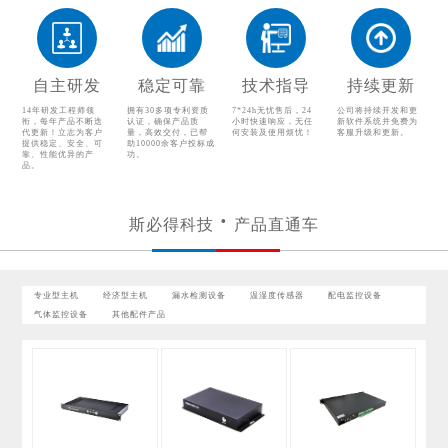
配电监控设备
气体监控设备
其他配件产品
自主研发
稳定可靠
技术指导
持续更新
14年研发工程师领
拥有30多项专利资质
7*24h无忧售后，24
公司将持续开发和更
衔，每年产品不断迭
认证，确保产品质
小时快速响应，无任
新软件系统并免费为
代更新！立志为客户
量，高效交付，已帮
何安装及使用烦忧！
客服升级和更新。
提供稳定、安全、可
助10000余客户投标成
靠、性能优异的产
功。
品。
斯必得科技
产品直通车
专业型主机
经济型主机
漏水检测设备
温湿度传感器
配电监控设备
气体监控设备
其他配件产品