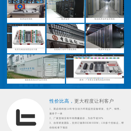
机房监控系统
机房监控
电信机房动环监控系统
机房无线温湿度监控方案
智能银行动环可视化系统
机房环境监控
储能集装箱动环监控系统
案例：广东某企业蓄电池监控系统
性价比高，
更大程度让利客户
1、斯必得科技14年专注动力环境监控设备研发、生产、销售、
服务于一体
2、厂家直销没有中间商赚差价，为你节省30%
3、自有研发团队，支持订做和OEM/ODM；130多个控标点，帮
你轻松拿下项目