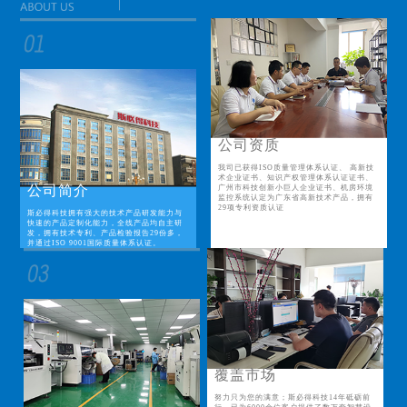
公司资质
我司已获得ISO质量管理体系认证、 高新技
术企业证书、知识产权管理体系认证证书、
公司简介
广州市科技创新小巨人企业证书、机房环境
监控系统认定为广东省高新技术产品，拥有
29项专利资质认证
斯必得科技拥有强大的技术产品研发能力与
快速的产品定制化能力，全线产品均自主研
发，拥有技术专利、产品检验报告29份多，
并通过ISO 9001国际质量体系认证。
覆盖市场
努力只为您的满意；斯必得科技14年砥砺前