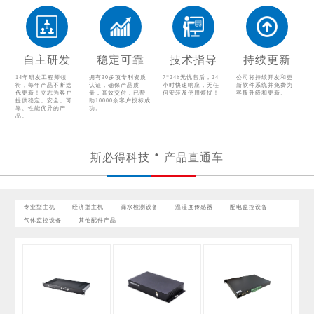
温湿度传感器
配电监控设备
气体监控设备
其他配件产品
自主研发
稳定可靠
技术指导
持续更新
14年研发工程师领
拥有30多项专利资质
7*24h无忧售后，24
公司将持续开发和更
衔，每年产品不断迭
认证，确保产品质
小时快速响应，无任
新软件系统并免费为
代更新！立志为客户
量，高效交付，已帮
何安装及使用烦忧！
客服升级和更新。
提供稳定、安全、可
助10000余客户投标成
靠、性能优异的产
功。
品。
斯必得科技
产品直通车
专业型主机
经济型主机
漏水检测设备
温湿度传感器
配电监控设备
气体监控设备
其他配件产品