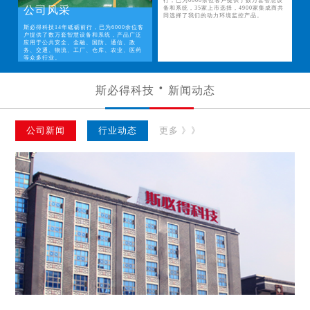
行，已为6000余位客户提供了数万套智慧设
公司风采
备和系统，35家上市选择，4900家集成商共
同选择了我们的动力环境监控产品。
斯必得科技14年砥砺前行，已为6000余位客
户提供了数万套智慧设备和系统，产品广泛
应用于公共安全、金融、国防、通信、政
务、交通、物流、工厂、仓库、农业、医药
等众多行业。
斯必得科技
新闻动态
公司新闻
行业动态
更多 》》