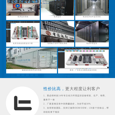
机房监控系统
机房监控
电信机房动环监控系统
机房无线温湿度监控方案
智能银行动环可视化系统
机房环境监控
储能集装箱动环监控系统
案例：广东某企业蓄电池监控系统
性价比高，
更大程度让利客户
1、斯必得科技14年专注动力环境监控设备研发、生产、销售、
服务于一体
2、厂家直销没有中间商赚差价，为你节省30%
3、自有研发团队，支持订做和OEM/ODM；130多个控标点，帮
你轻松拿下项目