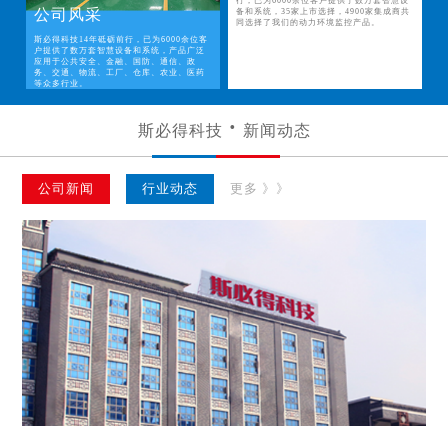
行，已为6000余位客户提供了数万套智慧设
公司风采
备和系统，35家上市选择，4900家集成商共
同选择了我们的动力环境监控产品。
斯必得科技14年砥砺前行，已为6000余位客
户提供了数万套智慧设备和系统，产品广泛
应用于公共安全、金融、国防、通信、政
务、交通、物流、工厂、仓库、农业、医药
等众多行业。
斯必得科技
新闻动态
公司新闻
行业动态
更多 》》