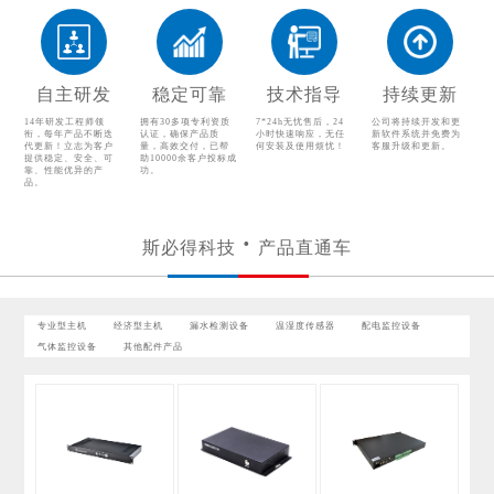
配电监控设备
气体监控设备
其他配件产品
自主研发
稳定可靠
技术指导
持续更新
14年研发工程师领
拥有30多项专利资质
7*24h无忧售后，24
公司将持续开发和更
衔，每年产品不断迭
认证，确保产品质
小时快速响应，无任
新软件系统并免费为
代更新！立志为客户
量，高效交付，已帮
何安装及使用烦忧！
客服升级和更新。
提供稳定、安全、可
助10000余客户投标成
靠、性能优异的产
功。
品。
斯必得科技
产品直通车
专业型主机
经济型主机
漏水检测设备
温湿度传感器
配电监控设备
气体监控设备
其他配件产品