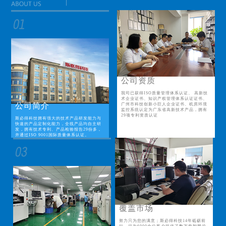
公司资质
我司已获得ISO质量管理体系认证、 高新技
术企业证书、知识产权管理体系认证证书、
公司简介
广州市科技创新小巨人企业证书、机房环境
监控系统认定为广东省高新技术产品，拥有
29项专利资质认证
斯必得科技拥有强大的技术产品研发能力与
快速的产品定制化能力，全线产品均自主研
发，拥有技术专利、产品检验报告29份多，
并通过ISO 9001国际质量体系认证。
覆盖市场
努力只为您的满意；斯必得科技14年砥砺前