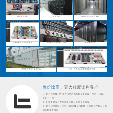
机房监控系统
机房监控
电信机房动环监控系统
机房无线温湿度监控方案
智能银行动环可视化系统
机房环境监控
储能集装箱动环监控系统
案例：广东某企业蓄电池监控系统
性价比高，
更大程度让利客户
1、斯必得科技14年专注动力环境监控设备研发、生产、销售、
服务于一体
2、厂家直销没有中间商赚差价，为你节省30%
3、自有研发团队，支持订做和OEM/ODM；130多个控标点，帮
你轻松拿下项目