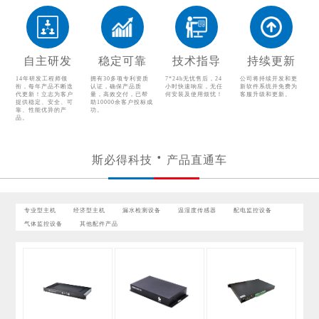
漏水检测设备
温湿度传感器
配电监控设备
气体监控设备
自主研发
稳定可靠
技术指导
持续更新
其他配件产品
14年研发工程师领
拥有30多项专利资质
7*24h无忧售后，24
公司将持续开发和更
衔，每年产品不断迭
认证，确保产品质
小时快速响应，无任
新软件系统并免费为
代更新！立志为客户
量，高效交付，已帮
何安装及使用烦忧！
客服升级和更新。
提供稳定、安全、可
助10000余客户投标成
靠、性能优异的产
功。
品。
斯必得科技
产品直通车
专业型主机
经济型主机
漏水检测设备
温湿度传感器
配电监控设备
气体监控设备
其他配件产品