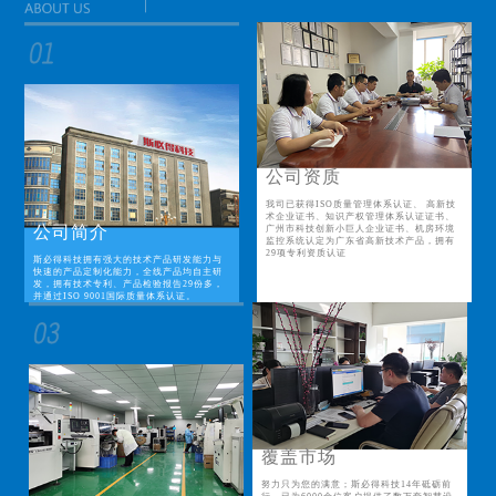
公司资质
我司已获得ISO质量管理体系认证、 高新技
术企业证书、知识产权管理体系认证证书、
公司简介
广州市科技创新小巨人企业证书、机房环境
监控系统认定为广东省高新技术产品，拥有
29项专利资质认证
斯必得科技拥有强大的技术产品研发能力与
快速的产品定制化能力，全线产品均自主研
发，拥有技术专利、产品检验报告29份多，
并通过ISO 9001国际质量体系认证。
覆盖市场
努力只为您的满意；斯必得科技14年砥砺前