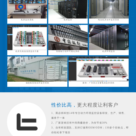
机房监控系统
机房监控
电信机房动环监控系统
机房无线温湿度监控方案
智能银行动环可视化系统
机房环境监控
储能集装箱动环监控系统
案例：广东某企业蓄电池监控系统
性价比高，
更大程度让利客户
1、斯必得科技14年专注动力环境监控设备研发、生产、销售、
服务于一体
2、厂家直销没有中间商赚差价，为你节省30%
3、自有研发团队，支持订做和OEM/ODM；130多个控标点，帮
你轻松拿下项目