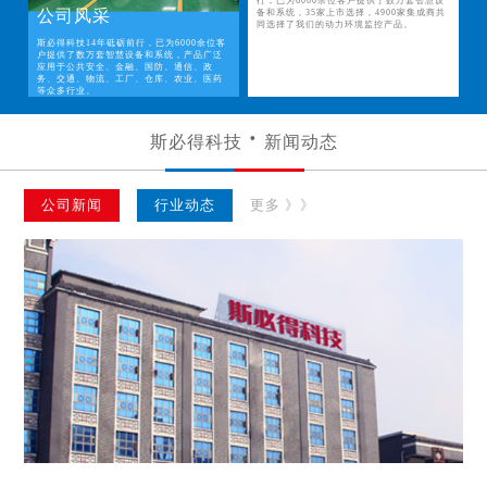
行，已为6000余位客户提供了数万套智慧设
公司风采
备和系统，35家上市选择，4900家集成商共
同选择了我们的动力环境监控产品。
斯必得科技14年砥砺前行，已为6000余位客
户提供了数万套智慧设备和系统，产品广泛
应用于公共安全、金融、国防、通信、政
务、交通、物流、工厂、仓库、农业、医药
等众多行业。
斯必得科技
新闻动态
公司新闻
行业动态
更多 》》