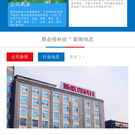
行，已为6000余位客户提供了数万套智慧设
公司风采
备和系统，35家上市选择，4900家集成商共
同选择了我们的动力环境监控产品。
斯必得科技14年砥砺前行，已为6000余位客
户提供了数万套智慧设备和系统，产品广泛
应用于公共安全、金融、国防、通信、政
务、交通、物流、工厂、仓库、农业、医药
等众多行业。
斯必得科技
新闻动态
公司新闻
行业动态
更多 》》