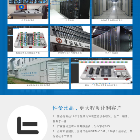
机房监控系统
机房监控
电信机房动环监控系统
机房无线温湿度监控方案
智能银行动环可视化系统
机房环境监控
储能集装箱动环监控系统
案例：广东某企业蓄电池监控系统
性价比高，
更大程度让利客户
1、斯必得科技14年专注动力环境监控设备研发、生产、销售、
服务于一体
2、厂家直销没有中间商赚差价，为你节省30%
3、自有研发团队，支持订做和OEM/ODM；130多个控标点，帮
你轻松拿下项目