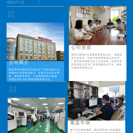
公司资质
我司已获得ISO质量管理体系认证、 高新技
术企业证书、知识产权管理体系认证证书、
公司简介
广州市科技创新小巨人企业证书、机房环境
监控系统认定为广东省高新技术产品，拥有
29项专利资质认证
斯必得科技拥有强大的技术产品研发能力与
快速的产品定制化能力，全线产品均自主研
发，拥有技术专利、产品检验报告29份多，
并通过ISO 9001国际质量体系认证。
覆盖市场
努力只为您的满意；斯必得科技14年砥砺前