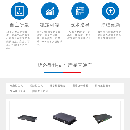
温湿度传感器
配电监控设备
气体监控设备
其他配件产品
自主研发
稳定可靠
技术指导
持续更新
14年研发工程师领
拥有30多项专利资质
7*24h无忧售后，24
公司将持续开发和更
衔，每年产品不断迭
认证，确保产品质
小时快速响应，无任
新软件系统并免费为
代更新！立志为客户
量，高效交付，已帮
何安装及使用烦忧！
客服升级和更新。
提供稳定、安全、可
助10000余客户投标成
靠、性能优异的产
功。
品。
斯必得科技
产品直通车
专业型主机
经济型主机
漏水检测设备
温湿度传感器
配电监控设备
气体监控设备
其他配件产品