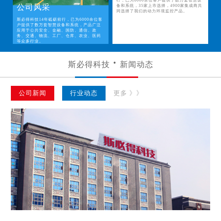
行，已为6000余位客户提供了数万套智慧设
公司风采
备和系统，35家上市选择，4900家集成商共
同选择了我们的动力环境监控产品。
斯必得科技14年砥砺前行，已为6000余位客
户提供了数万套智慧设备和系统，产品广泛
应用于公共安全、金融、国防、通信、政
务、交通、物流、工厂、仓库、农业、医药
等众多行业。
斯必得科技
新闻动态
公司新闻
行业动态
更多 》》