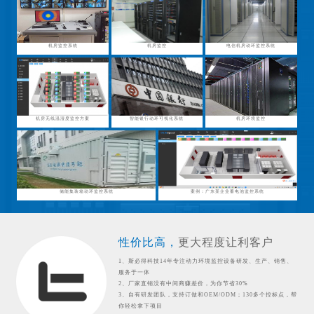
机房监控系统
机房监控
电信机房动环监控系统
机房无线温湿度监控方案
智能银行动环可视化系统
机房环境监控
储能集装箱动环监控系统
案例：广东某企业蓄电池监控系统
性价比高，
更大程度让利客户
1、斯必得科技14年专注动力环境监控设备研发、生产、销售、
服务于一体
2、厂家直销没有中间商赚差价，为你节省30%
3、自有研发团队，支持订做和OEM/ODM；130多个控标点，帮
你轻松拿下项目