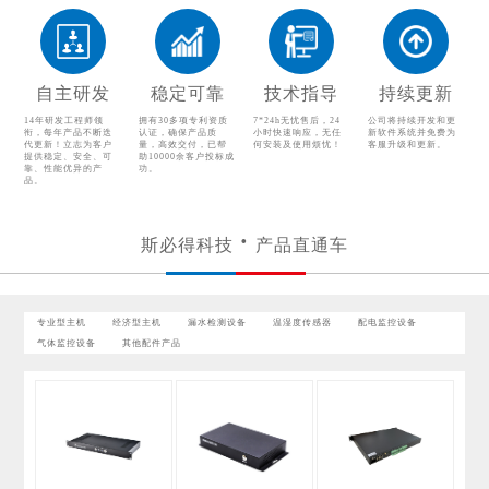
温湿度传感器
配电监控设备
气体监控设备
其他配件产品
自主研发
稳定可靠
技术指导
持续更新
14年研发工程师领
拥有30多项专利资质
7*24h无忧售后，24
公司将持续开发和更
衔，每年产品不断迭
认证，确保产品质
小时快速响应，无任
新软件系统并免费为
代更新！立志为客户
量，高效交付，已帮
何安装及使用烦忧！
客服升级和更新。
提供稳定、安全、可
助10000余客户投标成
靠、性能优异的产
功。
品。
斯必得科技
产品直通车
专业型主机
经济型主机
漏水检测设备
温湿度传感器
配电监控设备
气体监控设备
其他配件产品