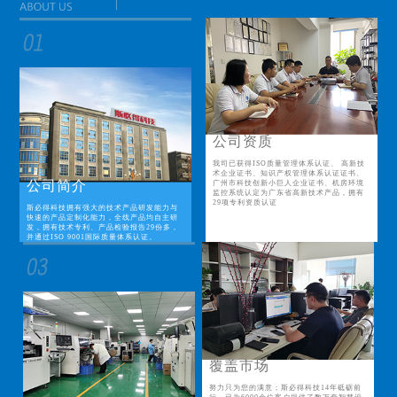
公司资质
我司已获得ISO质量管理体系认证、 高新技
术企业证书、知识产权管理体系认证证书、
公司简介
广州市科技创新小巨人企业证书、机房环境
监控系统认定为广东省高新技术产品，拥有
29项专利资质认证
斯必得科技拥有强大的技术产品研发能力与
快速的产品定制化能力，全线产品均自主研
发，拥有技术专利、产品检验报告29份多，
并通过ISO 9001国际质量体系认证。
覆盖市场
努力只为您的满意；斯必得科技14年砥砺前