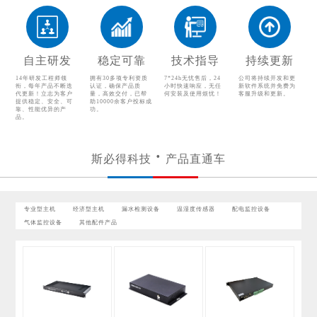
温湿度传感器
配电监控设备
气体监控设备
其他配件产品
自主研发
稳定可靠
技术指导
持续更新
14年研发工程师领
拥有30多项专利资质
7*24h无忧售后，24
公司将持续开发和更
衔，每年产品不断迭
认证，确保产品质
小时快速响应，无任
新软件系统并免费为
代更新！立志为客户
量，高效交付，已帮
何安装及使用烦忧！
客服升级和更新。
提供稳定、安全、可
助10000余客户投标成
靠、性能优异的产
功。
品。
斯必得科技
产品直通车
专业型主机
经济型主机
漏水检测设备
温湿度传感器
配电监控设备
气体监控设备
其他配件产品