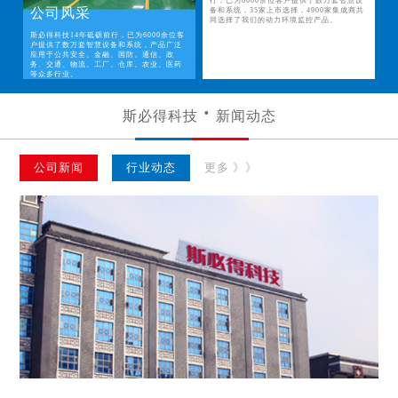
行，已为6000余位客户提供了数万套智慧设
公司风采
备和系统，35家上市选择，4900家集成商共
同选择了我们的动力环境监控产品。
斯必得科技14年砥砺前行，已为6000余位客
户提供了数万套智慧设备和系统，产品广泛
应用于公共安全、金融、国防、通信、政
务、交通、物流、工厂、仓库、农业、医药
等众多行业。
斯必得科技
新闻动态
公司新闻
行业动态
更多 》》