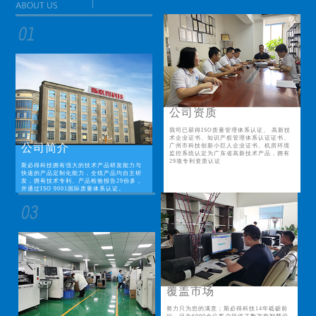
公司资质
我司已获得ISO质量管理体系认证、 高新技
术企业证书、知识产权管理体系认证证书、
公司简介
广州市科技创新小巨人企业证书、机房环境
监控系统认定为广东省高新技术产品，拥有
29项专利资质认证
斯必得科技拥有强大的技术产品研发能力与
快速的产品定制化能力，全线产品均自主研
发，拥有技术专利、产品检验报告29份多，
并通过ISO 9001国际质量体系认证。
覆盖市场
努力只为您的满意；斯必得科技14年砥砺前