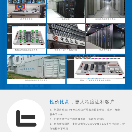
机房监控系统
机房监控
电信机房动环监控系统
机房无线温湿度监控方案
智能银行动环可视化系统
机房环境监控
储能集装箱动环监控系统
案例：广东某企业蓄电池监控系统
性价比高，
更大程度让利客户
1、斯必得科技14年专注动力环境监控设备研发、生产、销售、
服务于一体
2、厂家直销没有中间商赚差价，为你节省30%
3、自有研发团队，支持订做和OEM/ODM；130多个控标点，帮
你轻松拿下项目