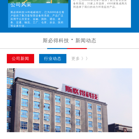
行，已为6000余位客户提供了数万套智慧设
公司风采
备和系统，35家上市选择，4900家集成商共
同选择了我们的动力环境监控产品。
斯必得科技14年砥砺前行，已为6000余位客
户提供了数万套智慧设备和系统，产品广泛
应用于公共安全、金融、国防、通信、政
务、交通、物流、工厂、仓库、农业、医药
等众多行业。
斯必得科技
新闻动态
公司新闻
行业动态
更多 》》