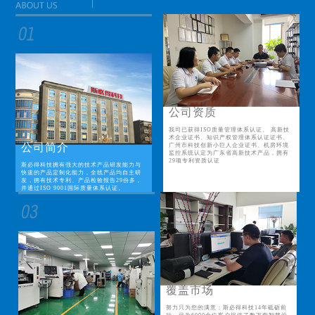
公司资质
我司已获得ISO质量管理体系认证、 高新技
术企业证书、知识产权管理体系认证证书、
公司简介
广州市科技创新小巨人企业证书、机房环境
监控系统认定为广东省高新技术产品，拥有
29项专利资质认证
斯必得科技拥有强大的技术产品研发能力与
快速的产品定制化能力，全线产品均自主研
发，拥有技术专利、产品检验报告29份多，
并通过ISO 9001国际质量体系认证。
覆盖市场
努力只为您的满意；斯必得科技14年砥砺前