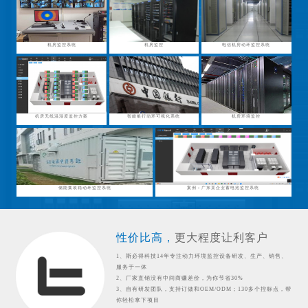
机房监控系统
机房监控
电信机房动环监控系统
机房无线温湿度监控方案
智能银行动环可视化系统
机房环境监控
储能集装箱动环监控系统
案例：广东某企业蓄电池监控系统
性价比高，
更大程度让利客户
1、斯必得科技14年专注动力环境监控设备研发、生产、销售、
服务于一体
2、厂家直销没有中间商赚差价，为你节省30%
3、自有研发团队，支持订做和OEM/ODM；130多个控标点，帮
你轻松拿下项目