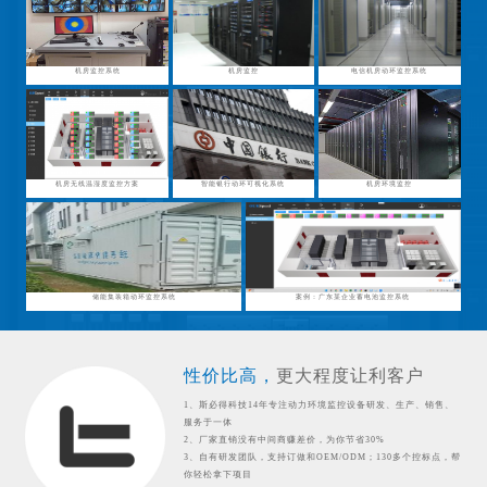
机房监控系统
机房监控
电信机房动环监控系统
机房无线温湿度监控方案
智能银行动环可视化系统
机房环境监控
储能集装箱动环监控系统
案例：广东某企业蓄电池监控系统
性价比高，
更大程度让利客户
1、斯必得科技14年专注动力环境监控设备研发、生产、销售、
服务于一体
2、厂家直销没有中间商赚差价，为你节省30%
3、自有研发团队，支持订做和OEM/ODM；130多个控标点，帮
你轻松拿下项目