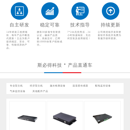
漏水检测设备
温湿度传感器
配电监控设备
气体监控设备
自主研发
稳定可靠
技术指导
持续更新
其他配件产品
14年研发工程师领
拥有30多项专利资质
7*24h无忧售后，24
公司将持续开发和更
衔，每年产品不断迭
认证，确保产品质
小时快速响应，无任
新软件系统并免费为
代更新！立志为客户
量，高效交付，已帮
何安装及使用烦忧！
客服升级和更新。
提供稳定、安全、可
助10000余客户投标成
靠、性能优异的产
功。
品。
斯必得科技
产品直通车
专业型主机
经济型主机
漏水检测设备
温湿度传感器
配电监控设备
气体监控设备
其他配件产品