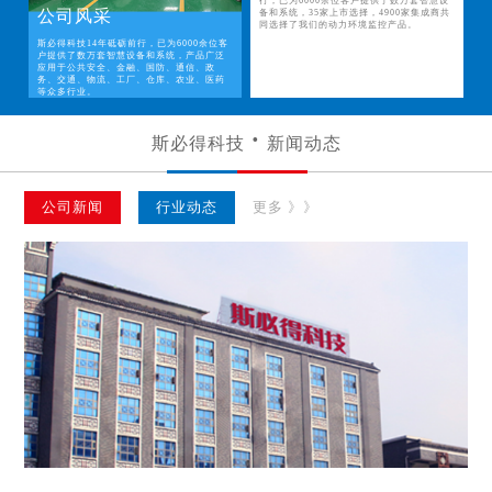
行，已为6000余位客户提供了数万套智慧设
公司风采
备和系统，35家上市选择，4900家集成商共
同选择了我们的动力环境监控产品。
斯必得科技14年砥砺前行，已为6000余位客
户提供了数万套智慧设备和系统，产品广泛
应用于公共安全、金融、国防、通信、政
务、交通、物流、工厂、仓库、农业、医药
等众多行业。
斯必得科技
新闻动态
公司新闻
行业动态
更多 》》