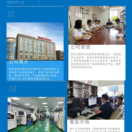
公司资质
我司已获得ISO质量管理体系认证、 高新技
术企业证书、知识产权管理体系认证证书、
公司简介
广州市科技创新小巨人企业证书、机房环境
监控系统认定为广东省高新技术产品，拥有
29项专利资质认证
斯必得科技拥有强大的技术产品研发能力与
快速的产品定制化能力，全线产品均自主研
发，拥有技术专利、产品检验报告29份多，
并通过ISO 9001国际质量体系认证。
覆盖市场
努力只为您的满意；斯必得科技14年砥砺前