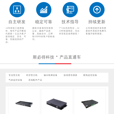
配电监控设备
气体监控设备
其他配件产品
自主研发
稳定可靠
技术指导
持续更新
14年研发工程师领
拥有30多项专利资质
7*24h无忧售后，24
公司将持续开发和更
衔，每年产品不断迭
认证，确保产品质
小时快速响应，无任
新软件系统并免费为
代更新！立志为客户
量，高效交付，已帮
何安装及使用烦忧！
客服升级和更新。
提供稳定、安全、可
助10000余客户投标成
靠、性能优异的产
功。
品。
斯必得科技
产品直通车
专业型主机
经济型主机
漏水检测设备
温湿度传感器
配电监控设备
气体监控设备
其他配件产品