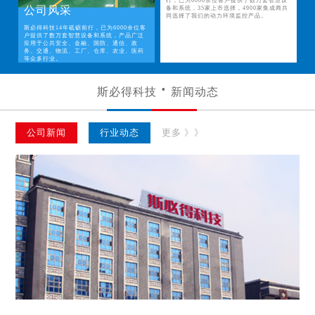
行，已为6000余位客户提供了数万套智慧设
公司风采
备和系统，35家上市选择，4900家集成商共
同选择了我们的动力环境监控产品。
斯必得科技14年砥砺前行，已为6000余位客
户提供了数万套智慧设备和系统，产品广泛
应用于公共安全、金融、国防、通信、政
务、交通、物流、工厂、仓库、农业、医药
等众多行业。
斯必得科技
新闻动态
公司新闻
行业动态
更多 》》