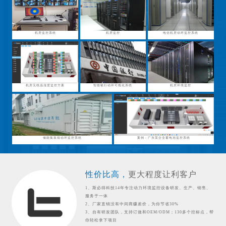
机房监控系统
机房监控
电信机房动环监控系统
机房无线温湿度监控方案
智能银行动环可视化系统
机房环境监控
储能集装箱动环监控系统
案例：广东某企业蓄电池监控系统
性价比高，
更大程度让利客户
1、斯必得科技14年专注动力环境监控设备研发、生产、销售、
服务于一体
2、厂家直销没有中间商赚差价，为你节省30%
3、自有研发团队，支持订做和OEM/ODM；130多个控标点，帮
你轻松拿下项目