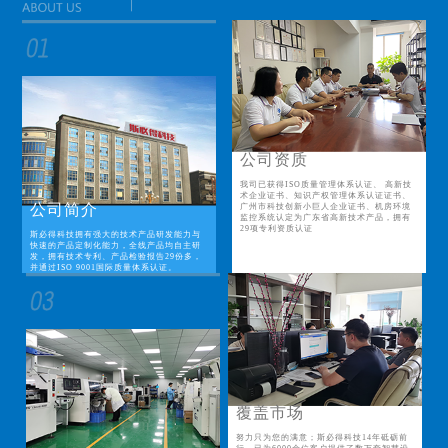
公司资质
我司已获得ISO质量管理体系认证、 高新技
术企业证书、知识产权管理体系认证证书、
公司简介
广州市科技创新小巨人企业证书、机房环境
监控系统认定为广东省高新技术产品，拥有
29项专利资质认证
斯必得科技拥有强大的技术产品研发能力与
快速的产品定制化能力，全线产品均自主研
发，拥有技术专利、产品检验报告29份多，
并通过ISO 9001国际质量体系认证。
覆盖市场
努力只为您的满意；斯必得科技14年砥砺前