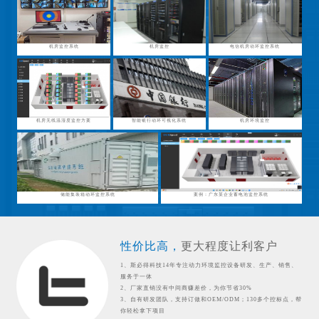
机房监控系统
机房监控
电信机房动环监控系统
机房无线温湿度监控方案
智能银行动环可视化系统
机房环境监控
储能集装箱动环监控系统
案例：广东某企业蓄电池监控系统
性价比高，
更大程度让利客户
1、斯必得科技14年专注动力环境监控设备研发、生产、销售、
服务于一体
2、厂家直销没有中间商赚差价，为你节省30%
3、自有研发团队，支持订做和OEM/ODM；130多个控标点，帮
你轻松拿下项目