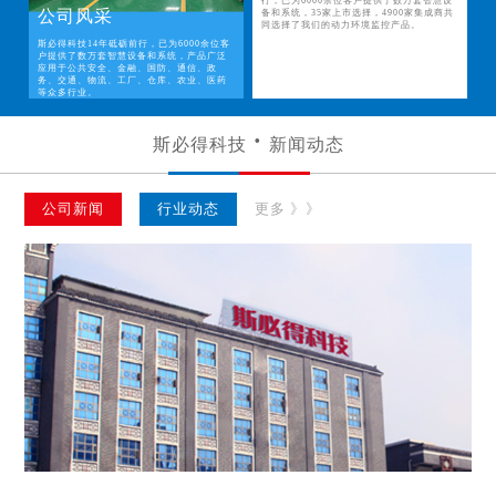
行，已为6000余位客户提供了数万套智慧设
公司风采
备和系统，35家上市选择，4900家集成商共
同选择了我们的动力环境监控产品。
斯必得科技14年砥砺前行，已为6000余位客
户提供了数万套智慧设备和系统，产品广泛
应用于公共安全、金融、国防、通信、政
务、交通、物流、工厂、仓库、农业、医药
等众多行业。
斯必得科技
新闻动态
公司新闻
行业动态
更多 》》