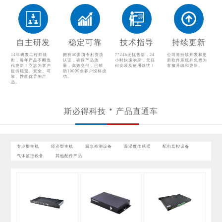
气体监控设备
其他配件产品
自主研发
稳定可靠
技术指导
持续更新
14年研发工程师领
拥有30多项专利资质
7*24h无忧售后，24
公司将持续开发和更
衔，每年产品不断迭
认证，确保产品质
小时快速响应，无任
新软件系统并免费为
代更新！立志为客户
量，高效交付，已帮
何安装及使用烦忧！
客服升级和更新。
提供稳定、安全、可
助10000余客户投标成
靠、性能优异的产
功。
品。
斯必得科技
产品直通车
专业型主机
经济型主机
漏水检测设备
温湿度传感器
配电监控设备
气体监控设备
其他配件产品