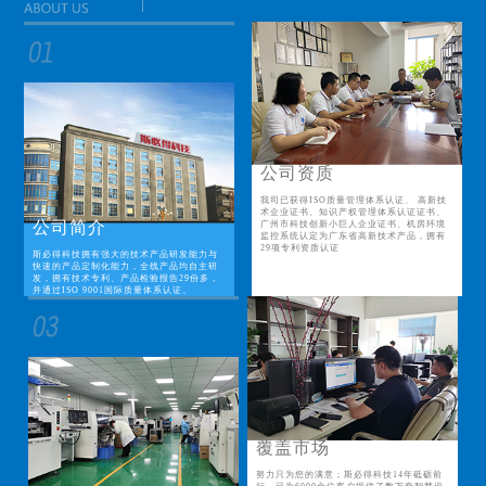
公司资质
我司已获得ISO质量管理体系认证、 高新技
术企业证书、知识产权管理体系认证证书、
公司简介
广州市科技创新小巨人企业证书、机房环境
监控系统认定为广东省高新技术产品，拥有
29项专利资质认证
斯必得科技拥有强大的技术产品研发能力与
快速的产品定制化能力，全线产品均自主研
发，拥有技术专利、产品检验报告29份多，
并通过ISO 9001国际质量体系认证。
覆盖市场
努力只为您的满意；斯必得科技14年砥砺前