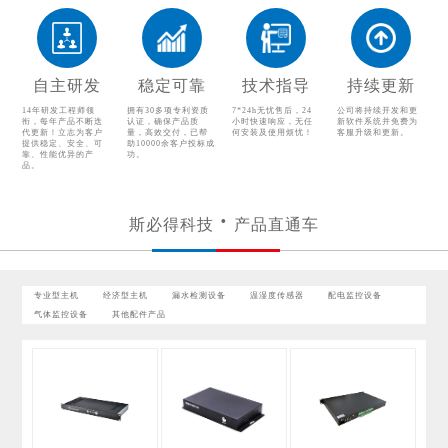
漏水检测设备
温湿度传感器
配电监控设备
气体监控设备
自主研发
稳定可靠
技术指导
持续更新
其他配件产品
14年研发工程师领
拥有30多项专利资质
7*24h无忧售后，24
公司将持续开发和更
衔，每年产品不断迭
认证，确保产品质
小时快速响应，无任
新软件系统并免费为
代更新！立志为客户
量，高效交付，已帮
何安装及使用烦忧！
客服升级和更新。
提供稳定、安全、可
助10000余客户投标成
靠、性能优异的产
功。
品。
斯必得科技
产品直通车
专业型主机
经济型主机
漏水检测设备
温湿度传感器
配电监控设备
气体监控设备
其他配件产品