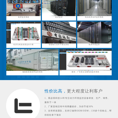
机房监控系统
机房监控
电信机房动环监控系统
机房无线温湿度监控方案
智能银行动环可视化系统
机房环境监控
储能集装箱动环监控系统
案例：广东某企业蓄电池监控系统
性价比高，
更大程度让利客户
1、斯必得科技14年专注动力环境监控设备研发、生产、销售、
服务于一体
2、厂家直销没有中间商赚差价，为你节省30%
3、自有研发团队，支持订做和OEM/ODM；130多个控标点，帮
你轻松拿下项目