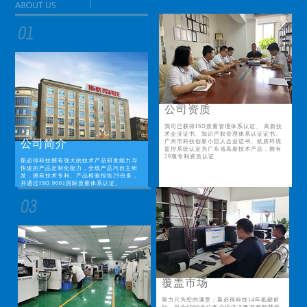
公司资质
我司已获得ISO质量管理体系认证、 高新技
术企业证书、知识产权管理体系认证证书、
公司简介
广州市科技创新小巨人企业证书、机房环境
监控系统认定为广东省高新技术产品，拥有
29项专利资质认证
斯必得科技拥有强大的技术产品研发能力与
快速的产品定制化能力，全线产品均自主研
发，拥有技术专利、产品检验报告29份多，
并通过ISO 9001国际质量体系认证。
覆盖市场
努力只为您的满意；斯必得科技14年砥砺前