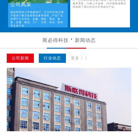
行，已为6000余位客户提供了数万套智慧设
公司风采
备和系统，35家上市选择，4900家集成商共
同选择了我们的动力环境监控产品。
斯必得科技14年砥砺前行，已为6000余位客
户提供了数万套智慧设备和系统，产品广泛
应用于公共安全、金融、国防、通信、政
务、交通、物流、工厂、仓库、农业、医药
等众多行业。
斯必得科技
新闻动态
公司新闻
行业动态
更多 》》