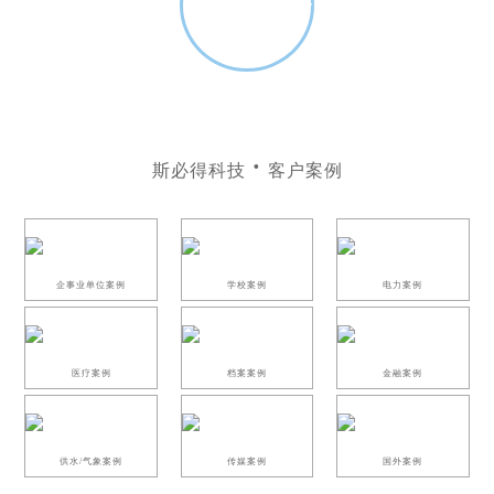
无忧售后
电话：189-0300-8674（林经理）
斯必得科技
客户案例
企事业单位案例
学校案例
电力案例
医疗案例
档案案例
金融案例
供水/气象案例
传媒案例
国外案例