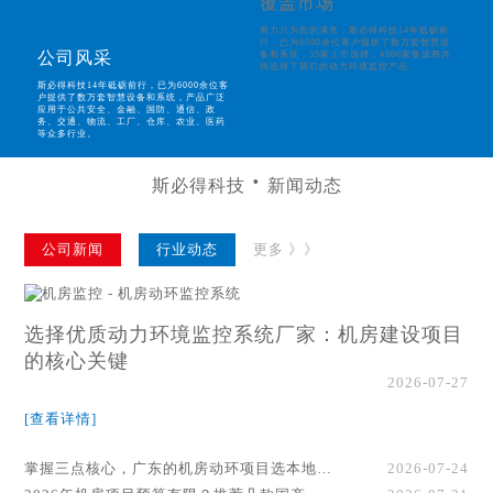
覆盖市场
努力只为您的满意；斯必得科技14年砥砺前
行，已为6000余位客户提供了数万套智慧设
公司风采
备和系统，35家上市选择，4900家集成商共
同选择了我们的动力环境监控产品。
斯必得科技14年砥砺前行，已为6000余位客
户提供了数万套智慧设备和系统，产品广泛
应用于公共安全、金融、国防、通信、政
务、交通、物流、工厂、仓库、农业、医药
等众多行业。
斯必得科技
新闻动态
公司新闻
行业动态
更多 》》
选择优质动力环境监控系统厂家：机房建设项目
的核心关键
2026-07-27
[查看详情]
掌握三点核心，广东的机房动环项目选本地厂家事半功倍！
2026-07-24