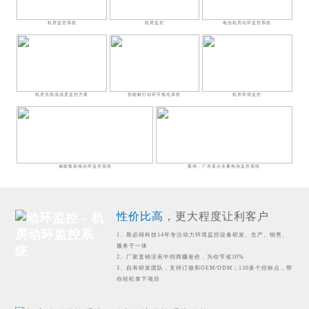
机房监控系统
机房监控
电信机房动环监控系统
机房无线温湿度监控方案
智能银行动环可视化系统
机房环境监控
储能集装箱动环监控系统
案例：广东某企业蓄电池监控系统
性价比高，
更大程度让利客户
1、斯必得科技14年专注动力环境监控设备研发、生产、销售、
服务于一体
2、厂家直销没有中间商赚差价，为你节省30%
3、自有研发团队，支持订做和OEM/ODM；130多个控标点，帮
你轻松拿下项目