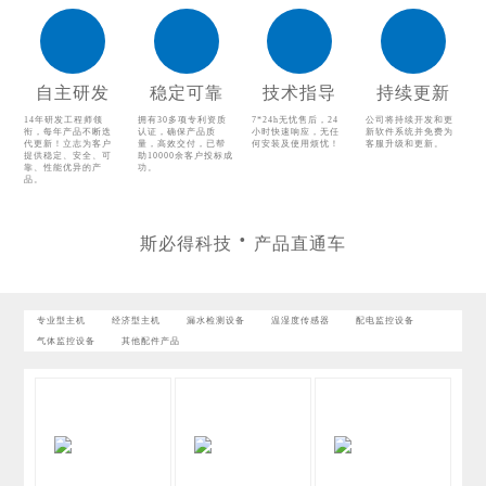
配电监控设备
气体监控设备
其他配件产品
自主研发
稳定可靠
技术指导
持续更新
14年研发工程师领
拥有30多项专利资质
7*24h无忧售后，24
公司将持续开发和更
衔，每年产品不断迭
认证，确保产品质
小时快速响应，无任
新软件系统并免费为
代更新！立志为客户
量，高效交付，已帮
何安装及使用烦忧！
客服升级和更新。
提供稳定、安全、可
助10000余客户投标成
靠、性能优异的产
功。
品。
斯必得科技
产品直通车
专业型主机
经济型主机
漏水检测设备
温湿度传感器
配电监控设备
气体监控设备
其他配件产品