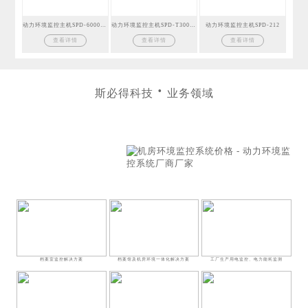
动力环境监控主机SPD-6000GSM
动力环境监控主机SPD-T300GSM
动力环境监控主机SPD-212
查看详情
查看详情
查看详情
斯必得科技
业务领域
业务领域
Business area
提供高效的机房监控产品
和维护服务
档案室监控解决方案
档案馆及机房环境一体化解决方案
工厂生产用电监控、电力能耗监测