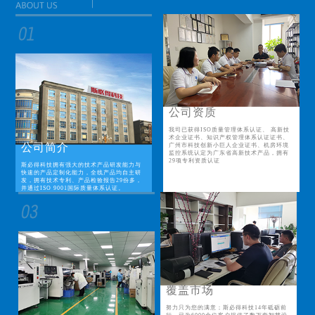
公司资质
我司已获得ISO质量管理体系认证、 高新技
术企业证书、知识产权管理体系认证证书、
公司简介
广州市科技创新小巨人企业证书、机房环境
监控系统认定为广东省高新技术产品，拥有
29项专利资质认证
斯必得科技拥有强大的技术产品研发能力与
快速的产品定制化能力，全线产品均自主研
发，拥有技术专利、产品检验报告29份多，
并通过ISO 9001国际质量体系认证。
覆盖市场
努力只为您的满意；斯必得科技14年砥砺前