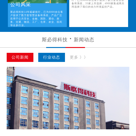
行，已为6000余位客户提供了数万套智慧设
公司风采
备和系统，35家上市选择，4900家集成商共
同选择了我们的动力环境监控产品。
斯必得科技14年砥砺前行，已为6000余位客
户提供了数万套智慧设备和系统，产品广泛
应用于公共安全、金融、国防、通信、政
务、交通、物流、工厂、仓库、农业、医药
等众多行业。
斯必得科技
新闻动态
公司新闻
行业动态
更多 》》