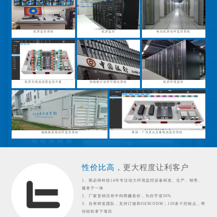
机房监控系统
机房监控
电信机房动环监控系统
机房无线温湿度监控方案
智能银行动环可视化系统
机房环境监控
储能集装箱动环监控系统
案例：广东某企业蓄电池监控系统
性价比高，
更大程度让利客户
1、斯必得科技14年专注动力环境监控设备研发、生产、销售、
服务于一体
2、厂家直销没有中间商赚差价，为你节省30%
3、自有研发团队，支持订做和OEM/ODM；130多个控标点，帮
你轻松拿下项目