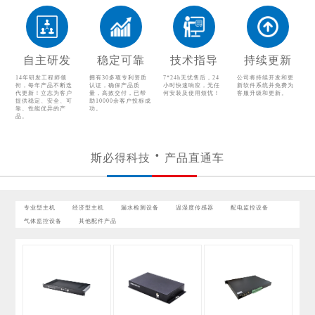
漏水检测设备
温湿度传感器
配电监控设备
气体监控设备
自主研发
稳定可靠
技术指导
持续更新
其他配件产品
14年研发工程师领
拥有30多项专利资质
7*24h无忧售后，24
公司将持续开发和更
衔，每年产品不断迭
认证，确保产品质
小时快速响应，无任
新软件系统并免费为
代更新！立志为客户
量，高效交付，已帮
何安装及使用烦忧！
客服升级和更新。
提供稳定、安全、可
助10000余客户投标成
靠、性能优异的产
功。
品。
斯必得科技
产品直通车
专业型主机
经济型主机
漏水检测设备
温湿度传感器
配电监控设备
气体监控设备
其他配件产品