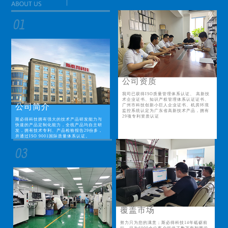
公司资质
我司已获得ISO质量管理体系认证、 高新技
术企业证书、知识产权管理体系认证证书、
公司简介
广州市科技创新小巨人企业证书、机房环境
监控系统认定为广东省高新技术产品，拥有
29项专利资质认证
斯必得科技拥有强大的技术产品研发能力与
快速的产品定制化能力，全线产品均自主研
发，拥有技术专利、产品检验报告29份多，
并通过ISO 9001国际质量体系认证。
覆盖市场
努力只为您的满意；斯必得科技14年砥砺前