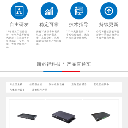
配电监控设备
气体监控设备
其他配件产品
自主研发
稳定可靠
技术指导
持续更新
14年研发工程师领
拥有30多项专利资质
7*24h无忧售后，24
公司将持续开发和更
衔，每年产品不断迭
认证，确保产品质
小时快速响应，无任
新软件系统并免费为
代更新！立志为客户
量，高效交付，已帮
何安装及使用烦忧！
客服升级和更新。
提供稳定、安全、可
助10000余客户投标成
靠、性能优异的产
功。
品。
斯必得科技
产品直通车
专业型主机
经济型主机
漏水检测设备
温湿度传感器
配电监控设备
气体监控设备
其他配件产品