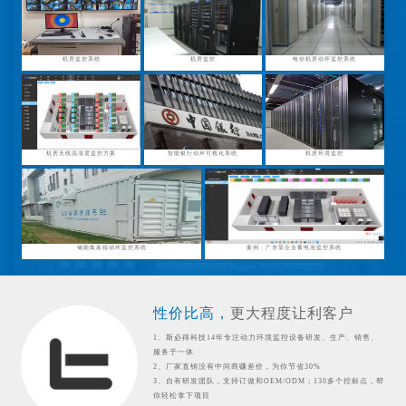
机房监控系统
机房监控
电信机房动环监控系统
机房无线温湿度监控方案
智能银行动环可视化系统
机房环境监控
储能集装箱动环监控系统
案例：广东某企业蓄电池监控系统
性价比高，
更大程度让利客户
1、斯必得科技14年专注动力环境监控设备研发、生产、销售、
服务于一体
2、厂家直销没有中间商赚差价，为你节省30%
3、自有研发团队，支持订做和OEM/ODM；130多个控标点，帮
你轻松拿下项目