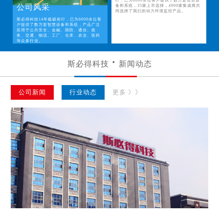
行，已为6000余位客户提供了数万套智慧设
公司风采
备和系统，35家上市选择，4900家集成商共
同选择了我们的动力环境监控产品。
斯必得科技14年砥砺前行，已为6000余位客
户提供了数万套智慧设备和系统，产品广泛
应用于公共安全、金融、国防、通信、政
务、交通、物流、工厂、仓库、农业、医药
等众多行业。
斯必得科技
新闻动态
公司新闻
行业动态
更多 》》