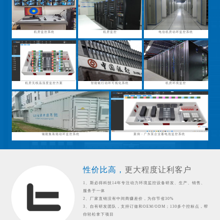
机房监控系统
机房监控
电信机房动环监控系统
机房无线温湿度监控方案
智能银行动环可视化系统
机房环境监控
储能集装箱动环监控系统
案例：广东某企业蓄电池监控系统
性价比高，
更大程度让利客户
1、斯必得科技14年专注动力环境监控设备研发、生产、销售、
服务于一体
2、厂家直销没有中间商赚差价，为你节省30%
3、自有研发团队，支持订做和OEM/ODM；130多个控标点，帮
你轻松拿下项目