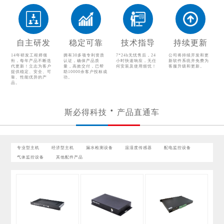
温湿度传感器
配电监控设备
气体监控设备
其他配件产品
自主研发
稳定可靠
技术指导
持续更新
14年研发工程师领
拥有30多项专利资质
7*24h无忧售后，24
公司将持续开发和更
衔，每年产品不断迭
认证，确保产品质
小时快速响应，无任
新软件系统并免费为
代更新！立志为客户
量，高效交付，已帮
何安装及使用烦忧！
客服升级和更新。
提供稳定、安全、可
助10000余客户投标成
靠、性能优异的产
功。
品。
斯必得科技
产品直通车
专业型主机
经济型主机
漏水检测设备
温湿度传感器
配电监控设备
气体监控设备
其他配件产品