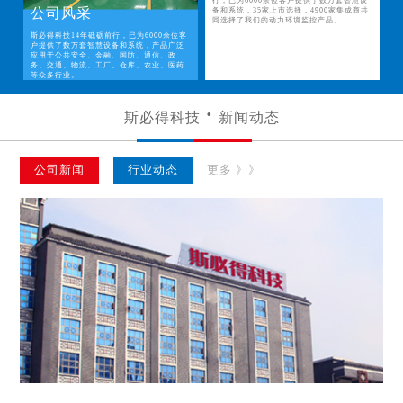
行，已为6000余位客户提供了数万套智慧设
公司风采
备和系统，35家上市选择，4900家集成商共
同选择了我们的动力环境监控产品。
斯必得科技14年砥砺前行，已为6000余位客
户提供了数万套智慧设备和系统，产品广泛
应用于公共安全、金融、国防、通信、政
务、交通、物流、工厂、仓库、农业、医药
等众多行业。
斯必得科技
新闻动态
公司新闻
行业动态
更多 》》