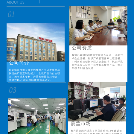
公司资质
我司已获得ISO质量管理体系认证、 高新技
术企业证书、知识产权管理体系认证证书、
公司简介
广州市科技创新小巨人企业证书、机房环境
监控系统认定为广东省高新技术产品，拥有
29项专利资质认证
斯必得科技拥有强大的技术产品研发能力与
快速的产品定制化能力，全线产品均自主研
发，拥有技术专利、产品检验报告29份多，
并通过ISO 9001国际质量体系认证。
覆盖市场
努力只为您的满意；斯必得科技14年砥砺前