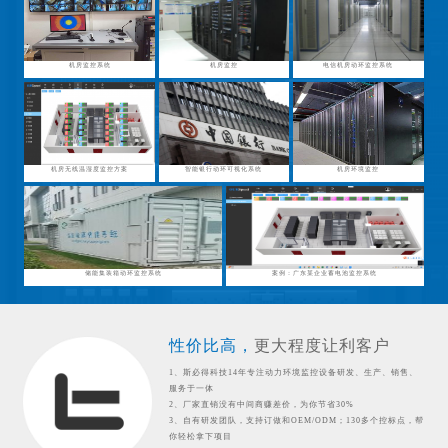
机房监控系统
机房监控
电信机房动环监控系统
机房无线温湿度监控方案
智能银行动环可视化系统
机房环境监控
储能集装箱动环监控系统
案例：广东某企业蓄电池监控系统
性价比高，
更大程度让利客户
1、斯必得科技14年专注动力环境监控设备研发、生产、销售、
服务于一体
2、厂家直销没有中间商赚差价，为你节省30%
3、自有研发团队，支持订做和OEM/ODM；130多个控标点，帮
你轻松拿下项目