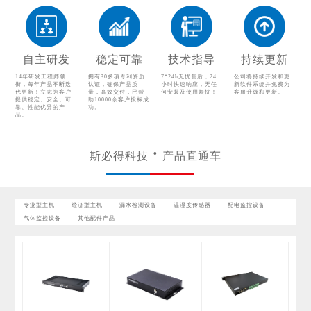
配电监控设备
气体监控设备
其他配件产品
自主研发
稳定可靠
技术指导
持续更新
14年研发工程师领
拥有30多项专利资质
7*24h无忧售后，24
公司将持续开发和更
衔，每年产品不断迭
认证，确保产品质
小时快速响应，无任
新软件系统并免费为
代更新！立志为客户
量，高效交付，已帮
何安装及使用烦忧！
客服升级和更新。
提供稳定、安全、可
助10000余客户投标成
靠、性能优异的产
功。
品。
斯必得科技
产品直通车
专业型主机
经济型主机
漏水检测设备
温湿度传感器
配电监控设备
气体监控设备
其他配件产品