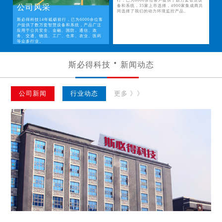
行，已为6000余位客户提供了数万套智慧设
公司风采
备和系统，35家上市选择，4900家集成商共
同选择了我们的动力环境监控产品。
斯必得科技14年砥砺前行，已为6000余位客
户提供了数万套智慧设备和系统，产品广泛
应用于公共安全、金融、国防、通信、政
务、交通、物流、工厂、仓库、农业、医药
等众多行业。
斯必得科技
新闻动态
公司新闻
行业动态
更多 》》