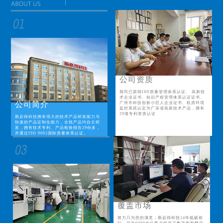
公司资质
我司已获得ISO质量管理体系认证、 高新技
术企业证书、知识产权管理体系认证证书、
公司简介
广州市科技创新小巨人企业证书、机房环境
监控系统认定为广东省高新技术产品，拥有
29项专利资质认证
斯必得科技拥有强大的技术产品研发能力与
快速的产品定制化能力，全线产品均自主研
发，拥有技术专利、产品检验报告29份多，
并通过ISO 9001国际质量体系认证。
覆盖市场
努力只为您的满意；斯必得科技14年砥砺前