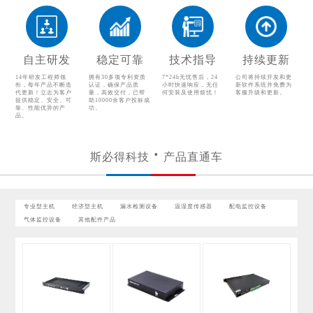
温湿度传感器
配电监控设备
气体监控设备
其他配件产品
自主研发
稳定可靠
技术指导
持续更新
14年研发工程师领
拥有30多项专利资质
7*24h无忧售后，24
公司将持续开发和更
衔，每年产品不断迭
认证，确保产品质
小时快速响应，无任
新软件系统并免费为
代更新！立志为客户
量，高效交付，已帮
何安装及使用烦忧！
客服升级和更新。
提供稳定、安全、可
助10000余客户投标成
靠、性能优异的产
功。
品。
斯必得科技
产品直通车
专业型主机
经济型主机
漏水检测设备
温湿度传感器
配电监控设备
气体监控设备
其他配件产品