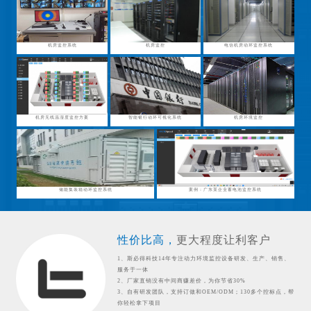
机房监控系统
机房监控
电信机房动环监控系统
机房无线温湿度监控方案
智能银行动环可视化系统
机房环境监控
储能集装箱动环监控系统
案例：广东某企业蓄电池监控系统
性价比高，
更大程度让利客户
1、斯必得科技14年专注动力环境监控设备研发、生产、销售、
服务于一体
2、厂家直销没有中间商赚差价，为你节省30%
3、自有研发团队，支持订做和OEM/ODM；130多个控标点，帮
你轻松拿下项目