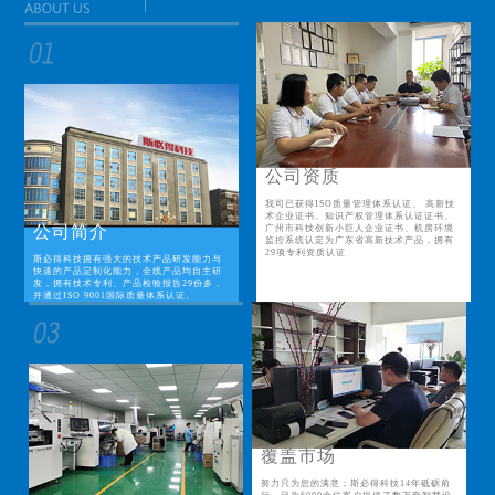
公司资质
我司已获得ISO质量管理体系认证、 高新技
术企业证书、知识产权管理体系认证证书、
公司简介
广州市科技创新小巨人企业证书、机房环境
监控系统认定为广东省高新技术产品，拥有
29项专利资质认证
斯必得科技拥有强大的技术产品研发能力与
快速的产品定制化能力，全线产品均自主研
发，拥有技术专利、产品检验报告29份多，
并通过ISO 9001国际质量体系认证。
覆盖市场
努力只为您的满意；斯必得科技14年砥砺前