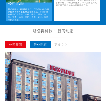
行，已为6000余位客户提供了数万套智慧设
公司风采
备和系统，35家上市选择，4900家集成商共
同选择了我们的动力环境监控产品。
斯必得科技14年砥砺前行，已为6000余位客
户提供了数万套智慧设备和系统，产品广泛
应用于公共安全、金融、国防、通信、政
务、交通、物流、工厂、仓库、农业、医药
等众多行业。
斯必得科技
新闻动态
公司新闻
行业动态
更多 》》