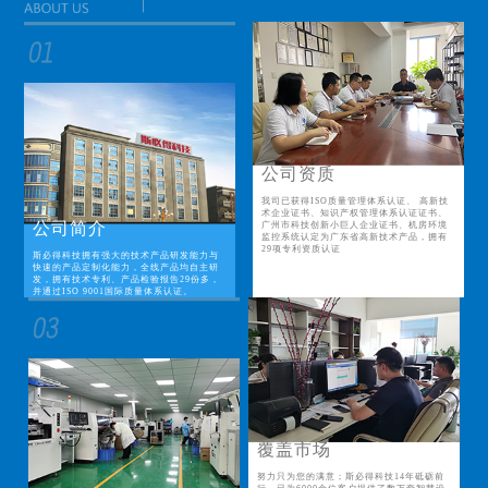
公司资质
我司已获得ISO质量管理体系认证、 高新技
术企业证书、知识产权管理体系认证证书、
公司简介
广州市科技创新小巨人企业证书、机房环境
监控系统认定为广东省高新技术产品，拥有
29项专利资质认证
斯必得科技拥有强大的技术产品研发能力与
快速的产品定制化能力，全线产品均自主研
发，拥有技术专利、产品检验报告29份多，
并通过ISO 9001国际质量体系认证。
覆盖市场
努力只为您的满意；斯必得科技14年砥砺前