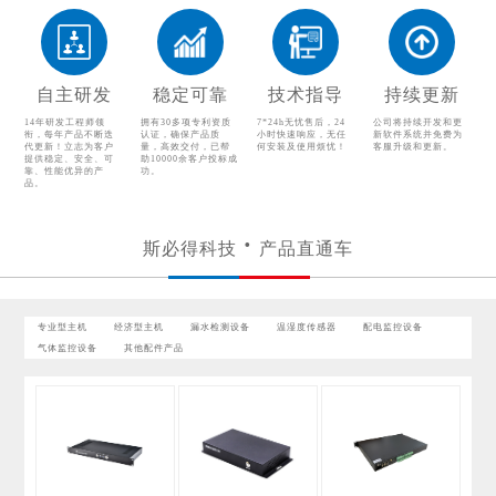
漏水检测设备
温湿度传感器
配电监控设备
气体监控设备
自主研发
稳定可靠
技术指导
持续更新
其他配件产品
14年研发工程师领
拥有30多项专利资质
7*24h无忧售后，24
公司将持续开发和更
衔，每年产品不断迭
认证，确保产品质
小时快速响应，无任
新软件系统并免费为
代更新！立志为客户
量，高效交付，已帮
何安装及使用烦忧！
客服升级和更新。
提供稳定、安全、可
助10000余客户投标成
靠、性能优异的产
功。
品。
斯必得科技
产品直通车
专业型主机
经济型主机
漏水检测设备
温湿度传感器
配电监控设备
气体监控设备
其他配件产品