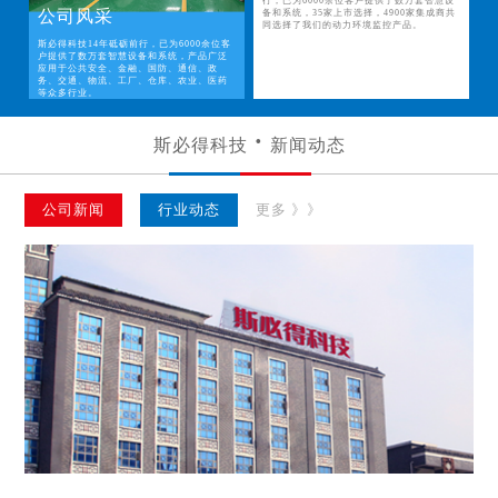
行，已为6000余位客户提供了数万套智慧设
公司风采
备和系统，35家上市选择，4900家集成商共
同选择了我们的动力环境监控产品。
斯必得科技14年砥砺前行，已为6000余位客
户提供了数万套智慧设备和系统，产品广泛
应用于公共安全、金融、国防、通信、政
务、交通、物流、工厂、仓库、农业、医药
等众多行业。
斯必得科技
新闻动态
公司新闻
行业动态
更多 》》