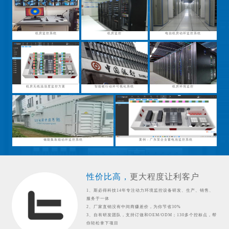
机房监控系统
机房监控
电信机房动环监控系统
机房无线温湿度监控方案
智能银行动环可视化系统
机房环境监控
储能集装箱动环监控系统
案例：广东某企业蓄电池监控系统
性价比高，
更大程度让利客户
1、斯必得科技14年专注动力环境监控设备研发、生产、销售、
服务于一体
2、厂家直销没有中间商赚差价，为你节省30%
3、自有研发团队，支持订做和OEM/ODM；130多个控标点，帮
你轻松拿下项目