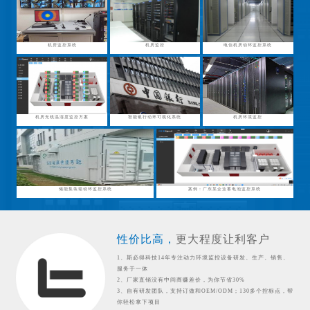
机房监控系统
机房监控
电信机房动环监控系统
机房无线温湿度监控方案
智能银行动环可视化系统
机房环境监控
储能集装箱动环监控系统
案例：广东某企业蓄电池监控系统
性价比高，
更大程度让利客户
1、斯必得科技14年专注动力环境监控设备研发、生产、销售、
服务于一体
2、厂家直销没有中间商赚差价，为你节省30%
3、自有研发团队，支持订做和OEM/ODM；130多个控标点，帮
你轻松拿下项目