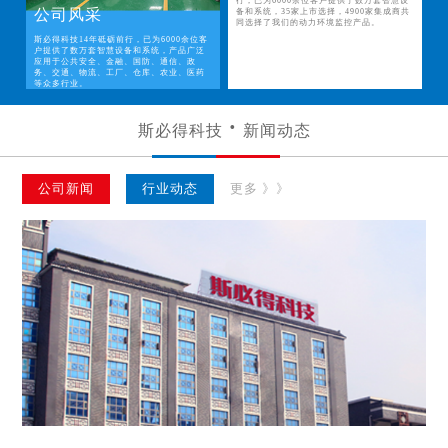
行，已为6000余位客户提供了数万套智慧设
公司风采
备和系统，35家上市选择，4900家集成商共
同选择了我们的动力环境监控产品。
斯必得科技14年砥砺前行，已为6000余位客
户提供了数万套智慧设备和系统，产品广泛
应用于公共安全、金融、国防、通信、政
务、交通、物流、工厂、仓库、农业、医药
等众多行业。
斯必得科技
新闻动态
公司新闻
行业动态
更多 》》