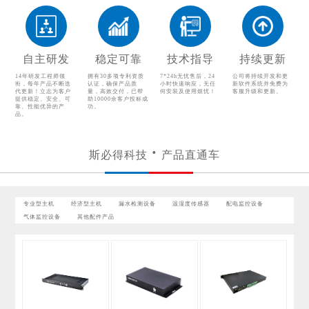
配电监控设备
气体监控设备
其他配件产品
自主研发
稳定可靠
技术指导
持续更新
14年研发工程师领
拥有30多项专利资质
7*24h无忧售后，24
公司将持续开发和更
衔，每年产品不断迭
认证，确保产品质
小时快速响应，无任
新软件系统并免费为
代更新！立志为客户
量，高效交付，已帮
何安装及使用烦忧！
客服升级和更新。
提供稳定、安全、可
助10000余客户投标成
靠、性能优异的产
功。
品。
斯必得科技
产品直通车
专业型主机
经济型主机
漏水检测设备
温湿度传感器
配电监控设备
气体监控设备
其他配件产品