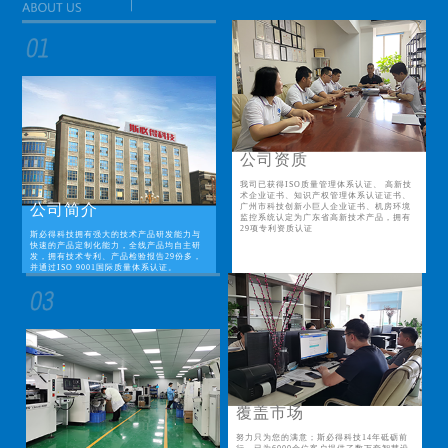
公司资质
我司已获得ISO质量管理体系认证、 高新技
术企业证书、知识产权管理体系认证证书、
公司简介
广州市科技创新小巨人企业证书、机房环境
监控系统认定为广东省高新技术产品，拥有
29项专利资质认证
斯必得科技拥有强大的技术产品研发能力与
快速的产品定制化能力，全线产品均自主研
发，拥有技术专利、产品检验报告29份多，
并通过ISO 9001国际质量体系认证。
覆盖市场
努力只为您的满意；斯必得科技14年砥砺前